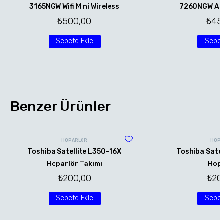
3165NGW Wifi Mini Wireless
7260NGW AN 
₺
500,00
₺
4
Sepete Ekle
Sepe
Benzer Ürünler
HOPARLÖR
HOP
Toshiba Satellite L350-16X
Toshiba Sate
Hoparlör Takımı
Hop
₺
200,00
₺
2
Sepete Ekle
Sepe