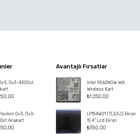
ünler
Avantajlı Fırsatlar
Dv3, Dv3-4300st
İntel 9560NGW Wifi
kart
Wireless Kart
250,00
₺
1.250,00
Pavilion Dv3, Dv3-
LP154W01 (TL)(AJ) Ekran
0st Anakart
15.4” Lcd Ekran
250,00
₺
350,00