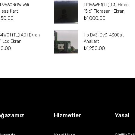
el 9560NGW Wifi
LP156WH1(TL)(C1) Ekran
eless Kart
15.6” Florasanlı Ekran
250,00
₺
1.000,00
54W01 (TL)(AJ) Ekran
Hp Dv3, Dv3-4300st
4” Lcd Ekran
Anakart
50,00
₺
1.250,00
ağazamız
Hizmetler
Yasal