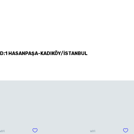
 D:1 HASANPAŞA-KADIKÖY/İSTANBUL
WİFİ
WİFİ