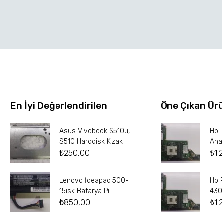
En İyi Değerlendirilen
Öne Çıkan Ür
Asus Vivobook S510u,
Hp 
S510 Harddisk Kızak
Ana
₺
250,00
₺
1.
Lenovo İdeapad 500-
Hp 
15isk Batarya Pil
430
₺
850,00
₺
1.