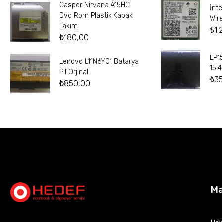
Casper Nirvana A15HC
İnt
Dvd Rom Plastik Kapak
Wir
Takım
₺
1.
₺
180,00
LP1
Lenovo L11N6Y01 Batarya
15.
Pil Orjinal
₺
3
₺
850,00
M