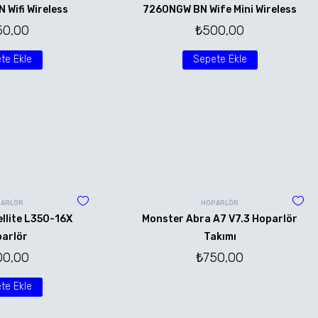
Wifi Wireless
7260NGW BN Wife Mini Wireless
50,00
₺
500,00
te Ekle
Sepete Ekle
ARLÖR
HOPARLÖR
llite L350-16X
Monster Abra A7 V7.3 Hoparlör
arlör
Takımı
00,00
₺
750,00
te Ekle