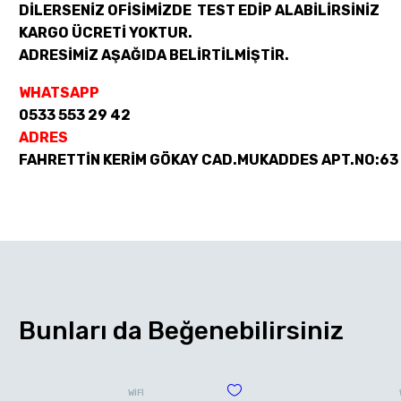
DİLERSENİZ OFİSİMİZDE TEST EDİP ALABİLİRSİNİZ
KARGO ÜCRETİ YOKTUR.
ADRESİMİZ AŞAĞIDA BELİRTİLMİŞTİR.
WHATSAPP
0533 553 29 42
ADRES
FAHRETTİN KERİM GÖKAY CAD.MUKADDES APT.NO:63
Bunları da Beğenebilirsiniz
WİFİ