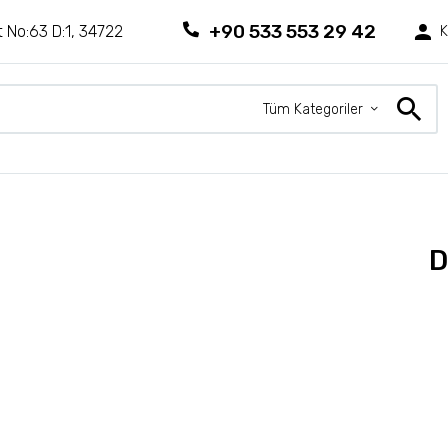
+90 533 553 29 42
 No:63 D:1, 34722
K
Tüm Kategoriler
D