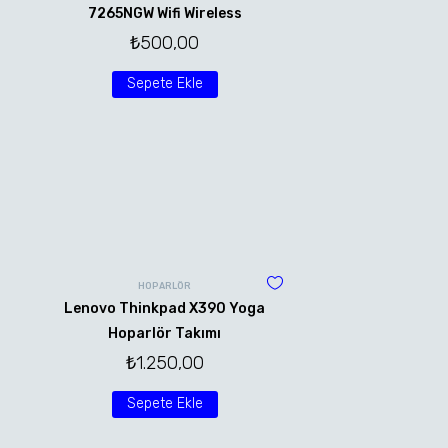
7265NGW Wifi Wireless
₺
500,00
Sepete Ekle
HOPARLÖR
Lenovo Thinkpad X390 Yoga
Hoparlör Takımı
₺
1.250,00
Sepete Ekle