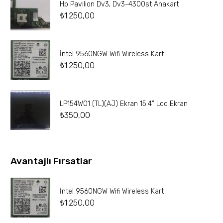
Hp Pavilion Dv3, Dv3-4300st Anakart
₺
1.250,00
İntel 9560NGW Wifi Wireless Kart
₺
1.250,00
LP154W01 (TL)(AJ) Ekran 15.4” Lcd Ekran
₺
350,00
Avantajlı Fırsatlar
İntel 9560NGW Wifi Wireless Kart
₺
1.250,00