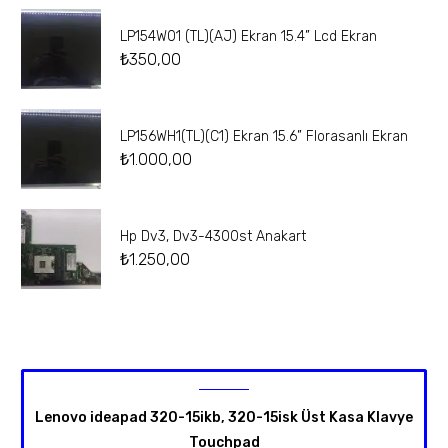
LP154W01 (TL)(AJ) Ekran 15.4” Lcd Ekran
₺
350,00
LP156WH1(TL)(C1) Ekran 15.6” Florasanlı Ekran
₺
1.000,00
Hp Dv3, Dv3-4300st Anakart
₺
1.250,00
Lenovo ideapad 320-15ikb, 320-15isk Üst Kasa Klavye
Touchpad