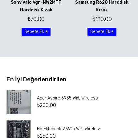
Sony Vaio Vgn-NW2MTF
Samsung R620 Harddisk
Harddisk Kızak
Kızak
₺
70,00
₺
120,00
Sepete Ekle
Sepete Ekle
En İyi Değerlendirilen
Acer Aspire 6935 Wifi, Wireless
₺
200,00
Hp Elitebook 2760p Wifi, Wireless
₺
250,00