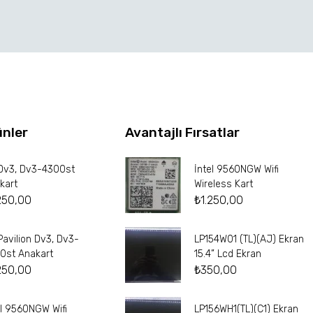
ünler
Avantajlı Fırsatlar
Dv3, Dv3-4300st
İntel 9560NGW Wifi
kart
Wireless Kart
250,00
₺
1.250,00
Pavilion Dv3, Dv3-
LP154W01 (TL)(AJ) Ekran
0st Anakart
15.4” Lcd Ekran
250,00
₺
350,00
el 9560NGW Wifi
LP156WH1(TL)(C1) Ekran