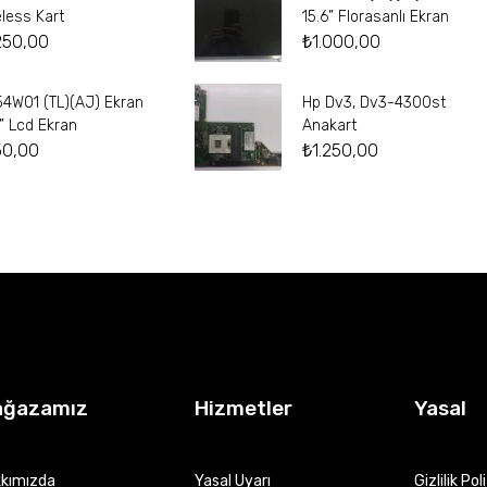
eless Kart
15.6” Florasanlı Ekran
250,00
₺
1.000,00
54W01 (TL)(AJ) Ekran
Hp Dv3, Dv3-4300st
4” Lcd Ekran
Anakart
50,00
₺
1.250,00
ağazamız
Hizmetler
Yasal
kımızda
Yasal Uyarı
Gizlilik Pol