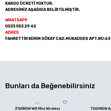
KARGO ÜCRETİ YOKTUR.
ADRESİMİZ AŞAĞIDA BELİRTİLMİŞTİR.
WHATSAPP
0533 553 29 42
ADRES
FAHRETTİN KERİM GÖKAY CAD.MUKADDES APT.NO:63
Bunları da Beğenebilirsiniz
WİFİ
3165NGW Wifi Mini Wireless
7260NGW AN 