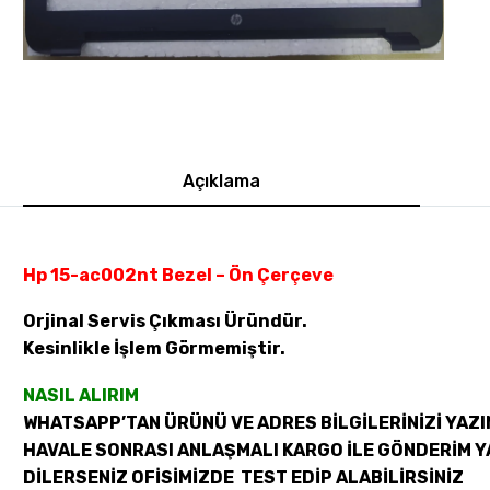
Açıklama
Hp 15-ac002nt Bezel – Ön Çerçeve
Orjinal Servis Çıkması Üründür.
Kesinlikle İşlem Görmemiştir.
NASIL ALIRIM
WHATSAPP’TAN ÜRÜNÜ VE ADRES BİLGİLERİNİZİ YAZI
HAVALE SONRASI ANLAŞMALI KARGO İLE GÖNDERİM Y
DİLERSENİZ OFİSİMİZDE TEST EDİP ALABİLİRSİNİZ