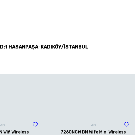
 D:1 HASANPAŞA-KADIKÖY/İSTANBUL
WİFİ
WİFİ
Wifi Wireless
7260NGW BN Wife Mini Wireless