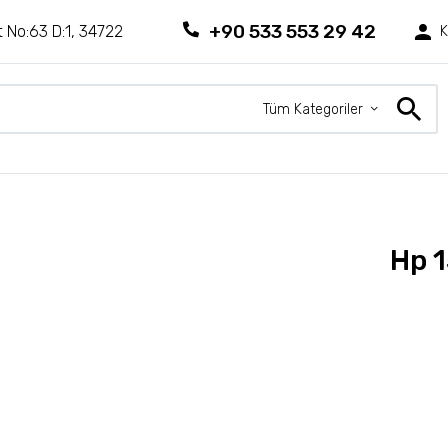
+90 533 553 29 42
 No:63 D:1, 34722
K
Tüm Kategoriler
Hp 1