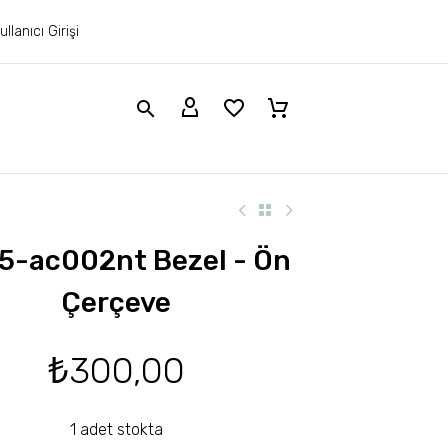
ullanıcı Girişi
5-ac002nt Bezel - Ön
Çerçeve
₺
300,00
1 adet stokta