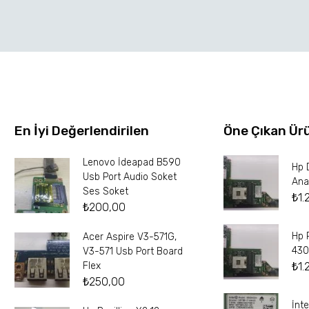
En İyi Değerlendirilen
Öne Çıkan Ür
Lenovo İdeapad B590
Hp 
Usb Port Audio Soket
Ana
Ses Soket
₺
1.
₺
200,00
Hp 
Acer Aspire V3-571G,
430
V3-571 Usb Port Board
₺
1.
Flex
₺
250,00
İnt