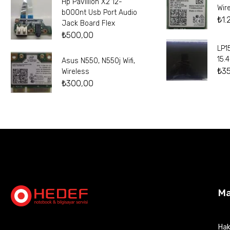
Hp Pavillion X2 12-
Wir
b000nt Usb Port Audio
₺
1.
Jack Board Flex
₺
500,00
LP1
15.
Asus N550, N550j Wifi,
₺
3
Wireless
₺
300,00
M
Hak