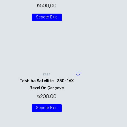
₺
500,00
Sepete Ekle
KASA
Toshiba Satellite L350-16X
Bezel Ön Çerçeve
₺
200,00
Sepete Ekle