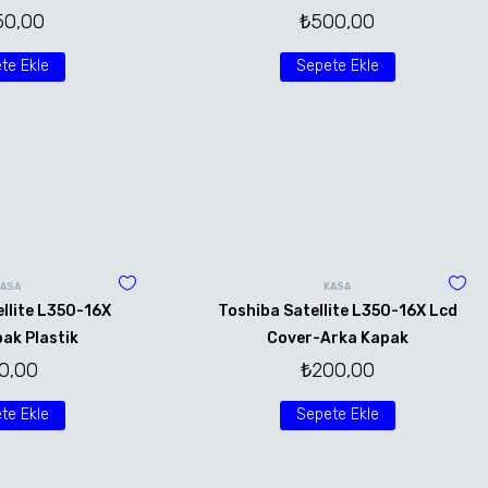
50,00
₺
500,00
te Ekle
Sepete Ekle
KASA
KASA
llite L350-16X
Toshiba Satellite L350-16X Lcd
ak Plastik
Cover-Arka Kapak
0,00
₺
200,00
te Ekle
Sepete Ekle