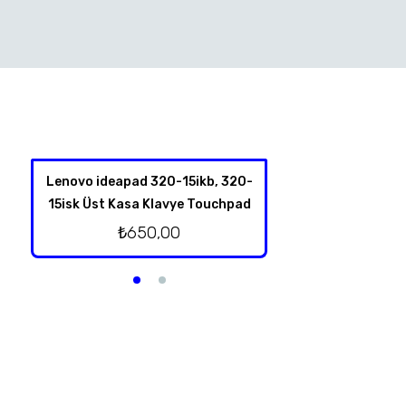
Lenovo ideapad 320-15ikb, 320-
Lenovo İdeapad
15isk Üst Kasa Klavye Touchpad
Hoparl
₺
650,00
₺
250,