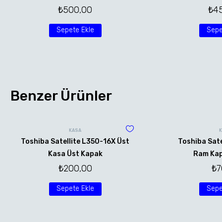
₺
500,00
₺
4
Sepete Ekle
Sepe
Benzer Ürünler
KASA
Toshiba Satellite L350-16X Üst
Toshiba Sate
Kasa Üst Kapak
Ram Kap
₺
200,00
₺
7
Sepete Ekle
Sepe