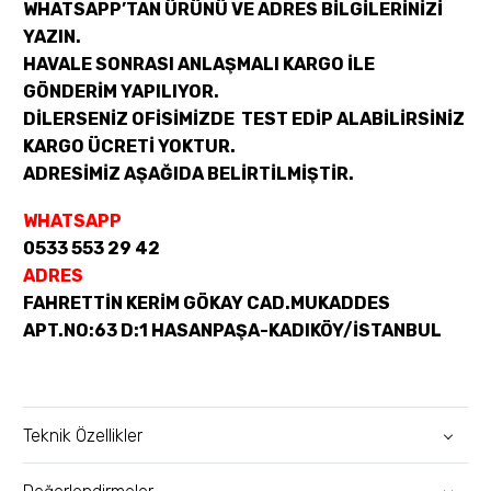
WHATSAPP’TAN ÜRÜNÜ VE ADRES BİLGİLERİNİZİ
YAZIN.
HAVALE SONRASI ANLAŞMALI KARGO İLE
GÖNDERİM YAPILIYOR.
DİLERSENİZ OFİSİMİZDE TEST EDİP ALABİLİRSİNİZ
KARGO ÜCRETİ YOKTUR.
ADRESİMİZ AŞAĞIDA BELİRTİLMİŞTİR.
WHATSAPP
0533 553 29 42
ADRES
FAHRETTİN KERİM GÖKAY CAD.MUKADDES
APT.NO:63 D:1 HASANPAŞA-KADIKÖY/İSTANBUL
Teknik Özellikler