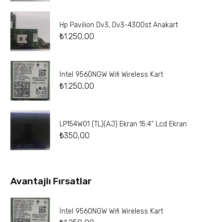
Hp Pavilion Dv3, Dv3-4300st Anakart
₺
1.250,00
İntel 9560NGW Wifi Wireless Kart
₺
1.250,00
LP154W01 (TL)(AJ) Ekran 15.4” Lcd Ekran
₺
350,00
Avantajlı Fırsatlar
İntel 9560NGW Wifi Wireless Kart