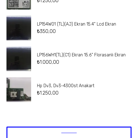
₺
1.250,00
LP154W01 (TL)(AJ) Ekran 15.4” Lcd Ekran
₺
350,00
LP156WH1(TL)(C1) Ekran 15.6” Florasanlı Ekran
₺
1.000,00
Hp Dv3, Dv3-4300st Anakart
₺
1.250,00