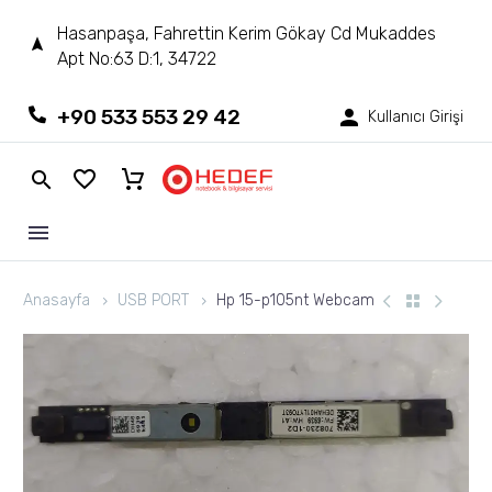
Hasanpaşa, Fahrettin Kerim Gökay Cd Mukaddes
Apt No:63 D:1, 34722
+90 533 553 29 42
Kullanıcı Girişi
Anasayfa
USB PORT
Hp 15-p105nt Webcam