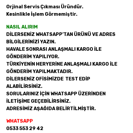
Orjinal Servis Çıkması Üründür.
Kesinlikle İşlem Görmemiştir.
NASIL ALIRIM
DİLERSENİZ WHATSAPP’TAN ÜRÜNÜ VE ADRES
BİLGİLERİNİZİ YAZIN.
HAVALE SONRASI ANLAŞMALI KARGO İLE
GÖNDERİM YAPILIYOR.
TÜRKİYENİN HERYERİNE ANLAŞMALI KARGO İLE
GÖNDERİM YAPILMAKTADIR.
DİLERSENİZ OFİSİMİZDE TEST EDİP
ALABİLİRSİNİZ.
SORULARINIZ İÇİN WHATSAPP ÜZERİNDEN
İLETİŞİME GEÇEBİLİRSİNİZ.
ADRESİMİZ AŞAĞIDA BELİRTİLMİŞTİR.
WHATSAPP
0533 553 29 42