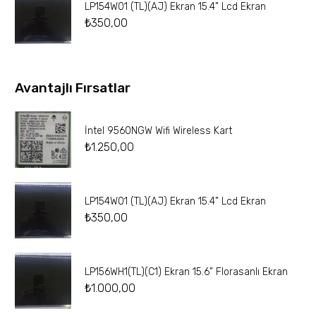
LP154W01 (TL)(AJ) Ekran 15.4” Lcd Ekran
₺
350,00
Avantajlı Fırsatlar
İntel 9560NGW Wifi Wireless Kart
₺
1.250,00
LP154W01 (TL)(AJ) Ekran 15.4” Lcd Ekran
₺
350,00
LP156WH1(TL)(C1) Ekran 15.6” Florasanlı Ekran
₺
1.000,00