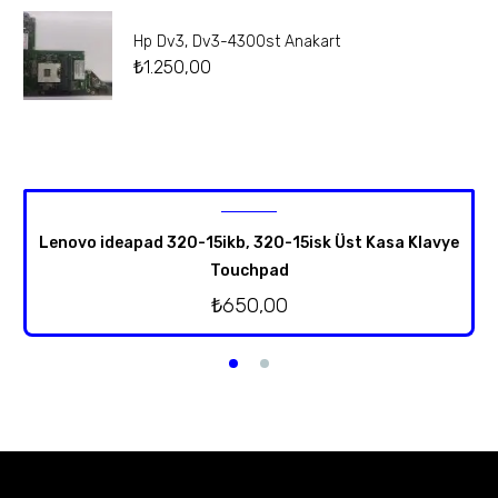
Hp Dv3, Dv3-4300st Anakart
₺
1.250,00
Lenovo ideapad 320-15ikb, 320-15isk Üst Kasa Klavye
Touchpad
₺
650,00