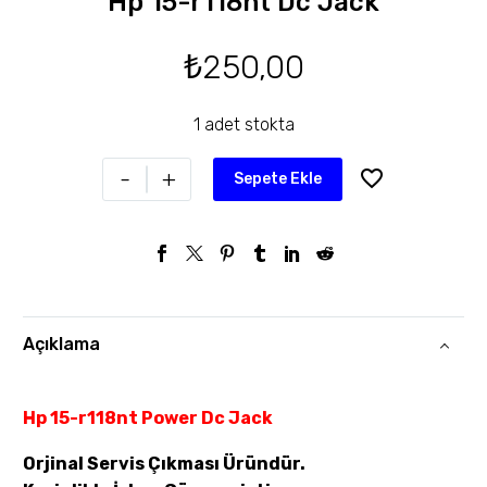
Hp 15-r118nt Dc Jack
₺
250,00
1 adet stokta
-
+
Sepete Ekle
Açıklama
Hp 15-r118nt Power Dc Jack
Orjinal Servis Çıkması Üründür.