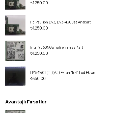
₺
1.250,00
Hp Pavilion Dv3, Dv3-4300st Anakart
₺
1.250,00
İntel 9560NGW Wifi Wireless Kart
₺
1.250,00
LP154W01 (TL)(AJ) Ekran 15.4” Lcd Ekran
₺
350,00
Avantajlı Fırsatlar