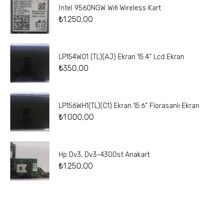
İntel 9560NGW Wifi Wireless Kart
₺
1.250,00
LP154W01 (TL)(AJ) Ekran 15.4” Lcd Ekran
₺
350,00
LP156WH1(TL)(C1) Ekran 15.6” Florasanlı Ekran
₺
1.000,00
Hp Dv3, Dv3-4300st Anakart
₺
1.250,00