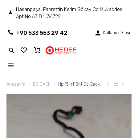
Hasanpaşa, Fahrettin Kerim Gökay Cd Mukaddes
Apt No:63 D:1, 34722
+90 533 553 29 42
Kullanıcı Girişi
Anasayfa
DC JACK
Hp 15-r118nt Dc Jack