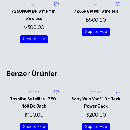
WİFİ
WİFİ
7260NGW BN Wife Mini
7265NGW Wifi Wireless
Wireless
₺
500,00
₺
500,00
Sepete Ekle
Sepete Ekle
Benzer Ürünler
DC JACK
DC JACK
Toshiba Satellite L350-
Sony Vaio Vpcf1 Dc Jack
16X Dc Jack
Power Jack
₺
100,00
₺
200,00
Sepete Ekle
Sepete Ekle