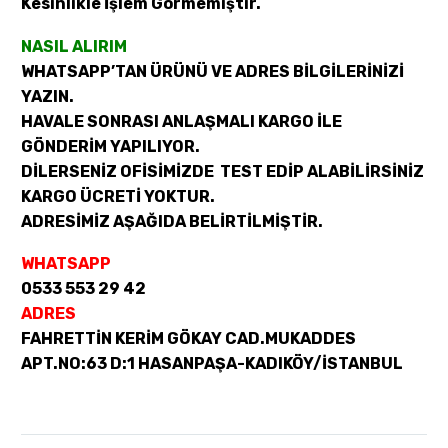
Kesinlikle İşlem Görmemiştir.
NASIL ALIRIM
WHATSAPP’TAN ÜRÜNÜ VE ADRES BİLGİLERİNİZİ
YAZIN.
HAVALE SONRASI ANLAŞMALI KARGO İLE
GÖNDERİM YAPILIYOR.
DİLERSENİZ OFİSİMİZDE TEST EDİP ALABİLİRSİNİZ
KARGO ÜCRETİ YOKTUR.
ADRESİMİZ AŞAĞIDA BELİRTİLMİŞTİR.
WHATSAPP
0533 553 29 42
ADRES
FAHRETTİN KERİM GÖKAY CAD.MUKADDES
APT.NO:63 D:1 HASANPAŞA-KADIKÖY/İSTANBUL