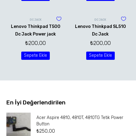
DC JACK
DC JACK
Lenovo Thinkpad T500
Lenovo Thinkpad SL510
Dc Jack Power jack
Dc Jack
₺
200,00
₺
200,00
Sepete Ekle
Sepete Ekle
En İyi Değerlendirilen
Acer Aspire 4810, 4810T, 4810TG Tetik Power
Button
₺
250,00