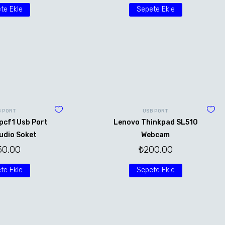
te Ekle
Sepete Ekle
B PORT
USB PORT
pcf1 Usb Port
Lenovo Thinkpad SL510
udio Soket
Webcam
50,00
₺
200,00
te Ekle
Sepete Ekle