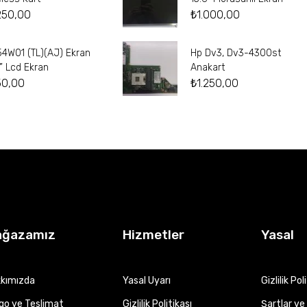
250,00
₺
1.000,00
54W01 (TL)(AJ) Ekran
Hp Dv3, Dv3-4300st
4” Lcd Ekran
Anakart
50,00
₺
1.250,00
ağazamız
Hizmetler
Yasal
kımızda
Yasal Uyarı
Gizlilik Pol
go ve Teslimat
Gizlilik Politikası
Şartlar ve 