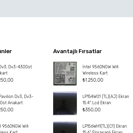
ünler
Avantajlı Fırsatlar
Dv3, Dv3-4300st
İntel 9560NGW Wifi
kart
Wireless Kart
250,00
₺
1.250,00
Pavilion Dv3, Dv3-
LP154W01 (TL)(AJ) Ekran
0st Anakart
15.4” Lcd Ekran
250,00
₺
350,00
el 9560NGW Wifi
LP156WH1(TL)(C1) Ekran
eless Kart
15.6” Florasanlı Ekran