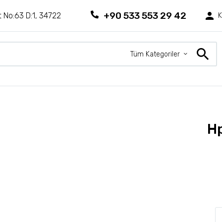
+90 533 553 29 42
 No:63 D:1, 34722
K
Tüm Kategoriler
H