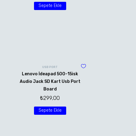
Sepete Ekle
USB PORT
Lenovo İdeapad 500-15isk
Audio Jack SD Kart Usb Port
Board
₺
299,00
Sepete Ekle