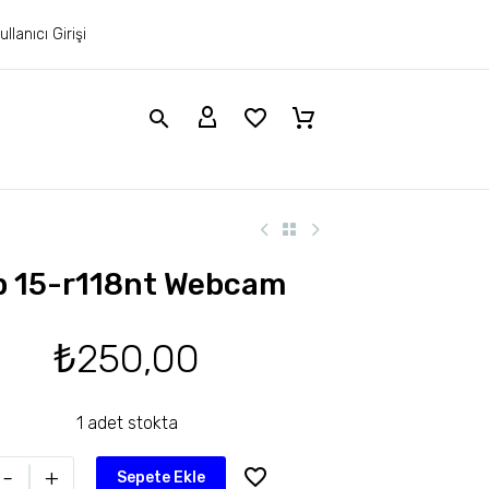
ullanıcı Girişi
p 15-r118nt Webcam
₺
250,00
1 adet stokta
-
+
Sepete Ekle