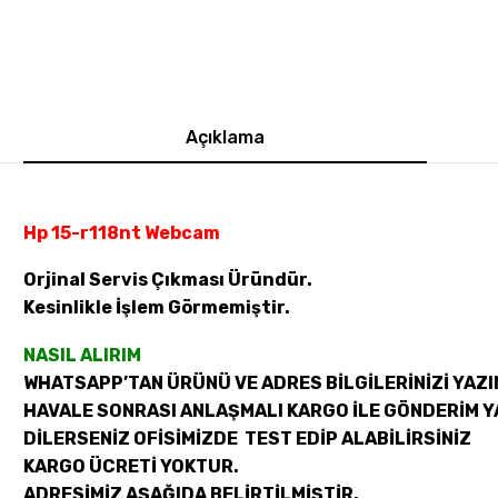
Açıklama
Hp 15-r118nt Webcam
Orjinal Servis Çıkması Üründür.
Kesinlikle İşlem Görmemiştir.
NASIL ALIRIM
WHATSAPP’TAN ÜRÜNÜ VE ADRES BİLGİLERİNİZİ YAZI
HAVALE SONRASI ANLAŞMALI KARGO İLE GÖNDERİM Y
DİLERSENİZ OFİSİMİZDE TEST EDİP ALABİLİRSİNİZ
KARGO ÜCRETİ YOKTUR.
ADRESİMİZ AŞAĞIDA BELİRTİLMİŞTİR.