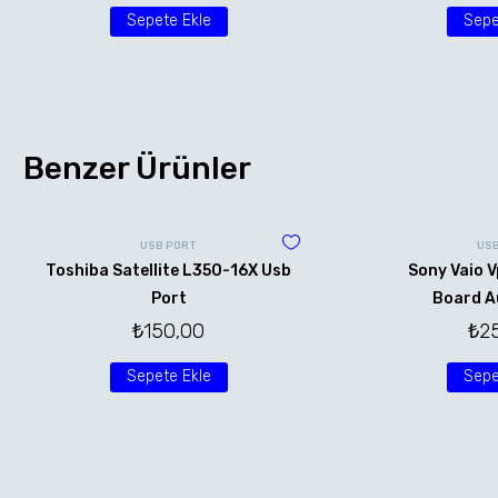
Sepete Ekle
Sepe
Benzer Ürünler
USB PORT
US
Toshiba Satellite L350-16X Usb
Sony Vaio V
Port
Board A
₺
150,00
₺
2
Sepete Ekle
Sepe