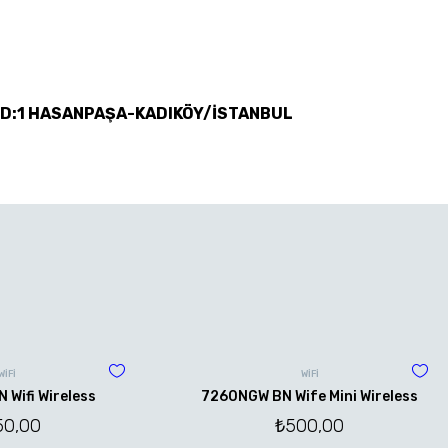
 D:1 HASANPAŞA-KADIKÖY/İSTANBUL
WİFİ
WİFİ
Wifi Wireless
7260NGW BN Wife Mini Wireless
50,00
₺
500,00