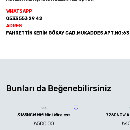
WHATSAPP
0533 553 29 42
ADRES
FAHRETTİN KERİM GÖKAY CAD.MUKADDES APT.NO:63
Bunları da Beğenebilirsiniz
WİFİ
3165NGW Wifi Mini Wireless
7260NGW AN 
₺
500,00
₺
4