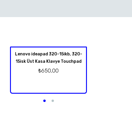
Lenovo ideapad 320-15ikb, 320-
HP Spectre X360 
15isk Üst Kasa Klavye Touchpad
4001NT 13-Y TPN-
Klavye Üst Kas
₺
650,00
Orjinal T
₺
2.750,