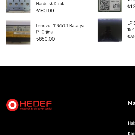
Harddisk Kızak
₺
1.
₺
180,00
LP1
Lenovo L11N6Y01 Batarya
15.
Pil Orjinal
₺
3
₺
850,00
M
Hak
Kar