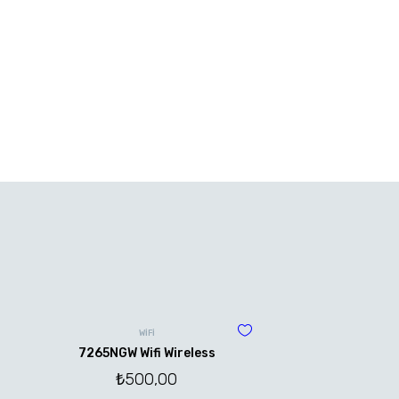
WİFİ
7265NGW Wifi Wireless
₺
500,00