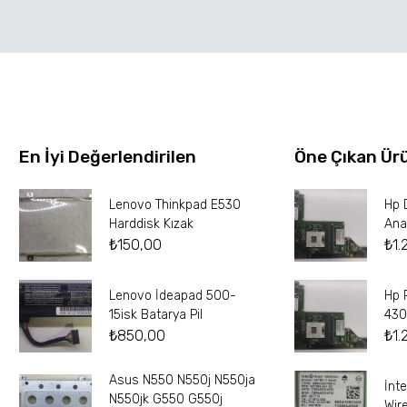
En İyi Değerlendirilen
Öne Çıkan Ür
Lenovo Thinkpad E530
Hp 
Harddisk Kızak
Ana
₺
150,00
₺
1.
Lenovo İdeapad 500-
Hp 
15isk Batarya Pil
430
₺
850,00
₺
1.
Asus N550 N550j N550ja
İnt
N550jk G550 G550j
Wir