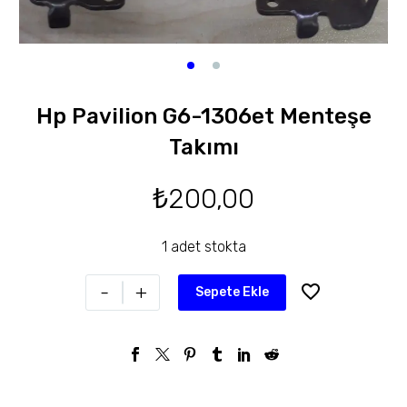
Hp Pavilion G6-1306et Menteşe
Takımı
₺
200,00
1 adet stokta
-
+
Sepete Ekle