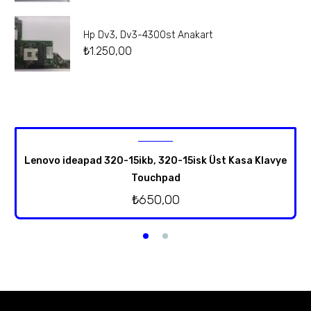
Hp Dv3, Dv3-4300st Anakart
₺
1.250,00
Lenovo ideapad 320-15ikb, 320-15isk Üst Kasa Klavye
Touchpad
₺
650,00