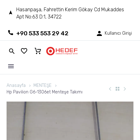
Hasanpaşa, Fahrettin Kerim Gökay Cd Mukaddes
Apt No:63 D:1, 34722
+90 533 553 29 42
Kullanıcı Girişi
Anasayfa
MENTEŞE
Hp Pavilion G6-1306et Menteşe Takımı