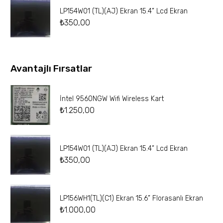
LP154W01 (TL)(AJ) Ekran 15.4” Lcd Ekran
₺
350,00
Avantajlı Fırsatlar
İntel 9560NGW Wifi Wireless Kart
₺
1.250,00
LP154W01 (TL)(AJ) Ekran 15.4” Lcd Ekran
₺
350,00
LP156WH1(TL)(C1) Ekran 15.6” Florasanlı Ekran
₺
1.000,00