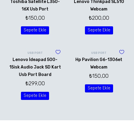
Toshiba Satellite L350-
Lenovo Thinkpad SL510
16X Usb Port
Webcam
₺
150,00
₺
200,00
Sepete Ekle
Sepete Ekle
USB PORT
USB PORT
Lenovo İdeapad 500-
Hp Pavilion G6-1306et
15isk Audio Jack SD Kart
Webcam
Usb Port Board
₺
150,00
₺
299,00
Sepete Ekle
Sepete Ekle