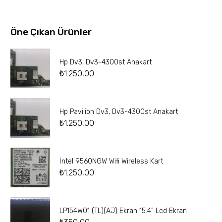
Öne Çıkan Ürünler
Hp Dv3, Dv3-4300st Anakart
₺
1.250,00
Hp Pavilion Dv3, Dv3-4300st Anakart
₺
1.250,00
İntel 9560NGW Wifi Wireless Kart
₺
1.250,00
LP154W01 (TL)(AJ) Ekran 15.4” Lcd Ekran