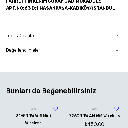
FAHRETTİN KERİM GÖKAY CAD.MUKADDES
APT.NO:63 D:1 HASANPAŞA-KADIKÖY/İSTANBUL
Teknik Özellikler
Değerlendirmeler
Bunları da Beğenebilirsiniz
WİFİ
WİFİ
3165NGW Wifi Mini
7260NGW AN Wifi Wireless
Wireless
₺
450,00