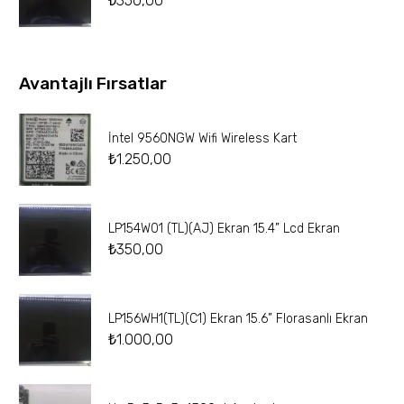
₺
350,00
Avantajlı Fırsatlar
İntel 9560NGW Wifi Wireless Kart
₺
1.250,00
LP154W01 (TL)(AJ) Ekran 15.4” Lcd Ekran
₺
350,00
LP156WH1(TL)(C1) Ekran 15.6” Florasanlı Ekran
₺
1.000,00