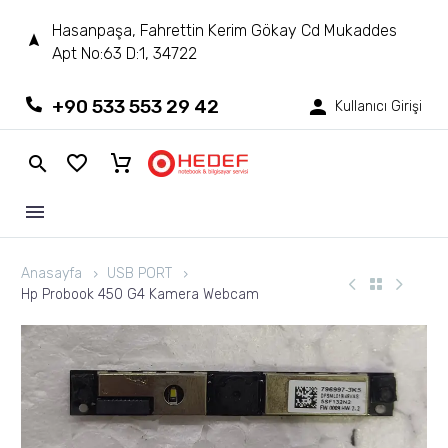
Hasanpaşa, Fahrettin Kerim Gökay Cd Mukaddes
Apt No:63 D:1, 34722
+90 533 553 29 42
Kullanıcı Girişi
Anasayfa
USB PORT
Hp Probook 450 G4 Kamera Webcam