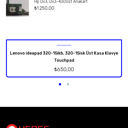
Hp Dv3, Dv3-4300st Anakart
₺
1.250,00
Lenovo ideapad 320-15ikb, 320-15isk Üst Kasa Klavye
Touchpad
₺
650,00