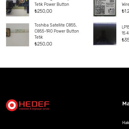
Tetik Power Button
Wir
₺
250,00
₺
1.
Toshiba Satellite C855,
LP1
C855-1R0 Power Button
15.
Tetik
₺
3
₺
250,00
M
Hak