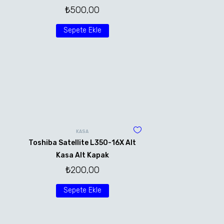
₺
500,00
Sepete Ekle
KASA
Toshiba Satellite L350-16X Alt
Kasa Alt Kapak
₺
200,00
Sepete Ekle