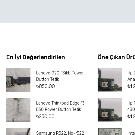
En İyi Değerlendirilen
Öne Çıkan Ür
Lenovo 920-13ikb Power
Hp 
Button Tetik
Ana
₺
850,00
₺
1.
Lenovo Thinkpad Edge 13
Hp 
E30 Power Button Tetik
430
₺
250,00
₺
1.
Samsung R522, Np-r522
İnt