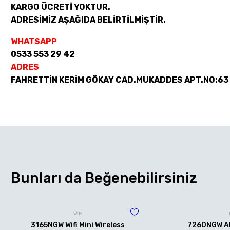
KARGO ÜCRETİ YOKTUR.
ADRESİMİZ AŞAĞIDA BELİRTİLMİŞTİR.
WHATSAPP
0533 553 29 42
ADRES
FAHRETTİN KERİM GÖKAY CAD.MUKADDES APT.NO:63
Bunları da Beğenebilirsiniz
WİFİ
3165NGW Wifi Mini Wireless
7260NGW AN 