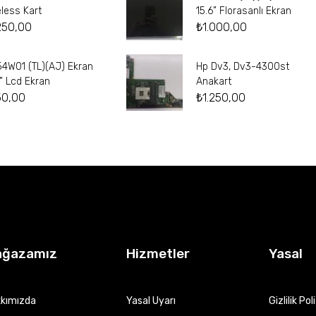
eless Kart
15.6” Florasanlı Ekran
250,00
₺
1.000,00
54W01 (TL)(AJ) Ekran
Hp Dv3, Dv3-4300st
4” Lcd Ekran
Anakart
50,00
₺
1.250,00
ağazamız
Hizmetler
Yasal
kımızda
Yasal Uyarı
Gizlilik Pol