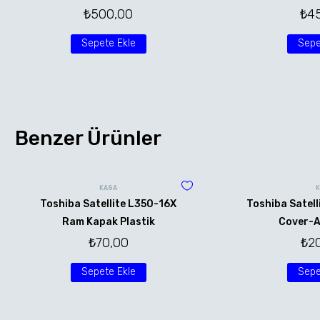
₺
500,00
₺
4
Sepete Ekle
Sepe
Benzer Ürünler
KASA
Toshiba Satellite L350-16X
Toshiba Satell
Ram Kapak Plastik
Cover-A
₺
70,00
₺
2
Sepete Ekle
Sepe