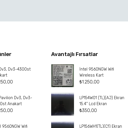
ünler
Avantajlı Fırsatlar
Dv3, Dv3-4300st
İntel 9560NGW Wifi
kart
Wireless Kart
250,00
₺
1.250,00
Pavilion Dv3, Dv3-
LP154W01 (TL)(AJ) Ekran
0st Anakart
15.4” Lcd Ekran
250,00
₺
350,00
el 9560NGW Wifi
LP156WH1(TL)(C1) Ekran