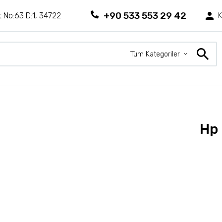
+90 533 553 29 42
 No:63 D:1, 34722
K
Tüm Kategoriler
Hp 