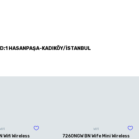
 D:1 HASANPAŞA-KADIKÖY/İSTANBUL
WİFİ
WİFİ
Wifi Wireless
7260NGW BN Wife Mini Wireless