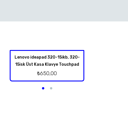
Lenovo ideapad 320-15ikb, 320-
Lenovo V560, B
15isk Üst Kasa Klavye Touchpad
Button te
₺
650,00
₺
250,