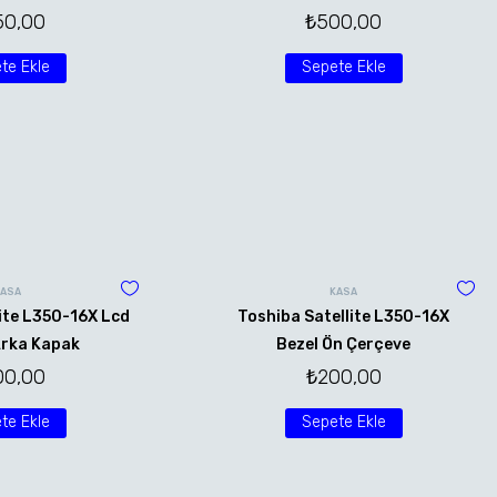
50,00
₺
500,00
te Ekle
Sepete Ekle
KASA
KASA
ite L350-16X Lcd
Toshiba Satellite L350-16X
rka Kapak
Bezel Ön Çerçeve
00,00
₺
200,00
te Ekle
Sepete Ekle