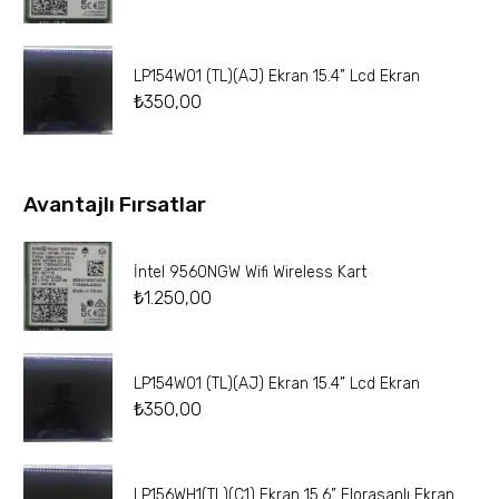
LP154W01 (TL)(AJ) Ekran 15.4” Lcd Ekran
₺
350,00
Avantajlı Fırsatlar
İntel 9560NGW Wifi Wireless Kart
₺
1.250,00
LP154W01 (TL)(AJ) Ekran 15.4” Lcd Ekran
₺
350,00
LP156WH1(TL)(C1) Ekran 15.6” Florasanlı Ekran