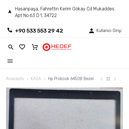
Hasanpaşa, Fahrettin Kerim Gökay Cd Mukaddes
Apt No:63 D:1, 34722
+90 533 553 29 42
Kullanıcı Girişi
Anasayfa
KASA
Hp Probook 6450B Bezel