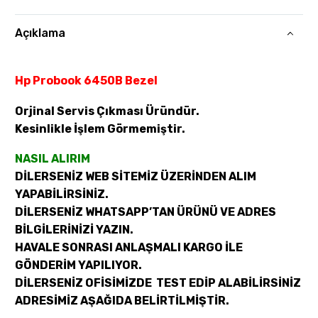
Açıklama
Hp Probook 6450B Bezel
Orjinal Servis Çıkması Üründür.
Kesinlikle İşlem Görmemiştir.
NASIL ALIRIM
DİLERSENİZ WEB SİTEMİZ ÜZERİNDEN ALIM
YAPABİLİRSİNİZ.
DİLERSENİZ WHATSAPP’TAN ÜRÜNÜ VE ADRES
BİLGİLERİNİZİ YAZIN.
HAVALE SONRASI ANLAŞMALI KARGO İLE
GÖNDERİM YAPILIYOR.
DİLERSENİZ OFİSİMİZDE TEST EDİP ALABİLİRSİNİZ
ADRESİMİZ AŞAĞIDA BELİRTİLMİŞTİR.