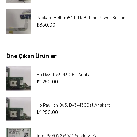
Packard Bell Tm81 Tetik Butonu Power Button
₺
350,00
Öne Çıkan Ürünler
Hp Dv3, Dv3-4300st Anakart
₺
1.250,00
Hp Pavilion Dv3, Dv3-4300st Anakart
₺
1.250,00
İntel 9560NGW Wifi Wireless Kart