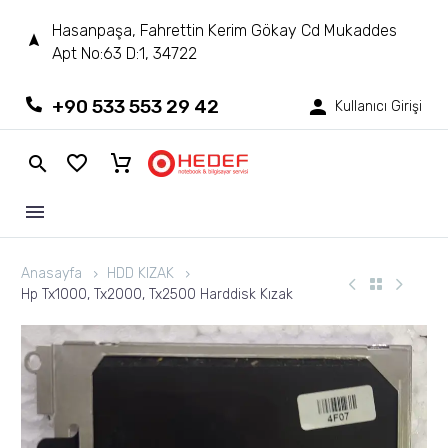
Hasanpaşa, Fahrettin Kerim Gökay Cd Mukaddes
Apt No:63 D:1, 34722
+90 533 553 29 42
Kullanıcı Girişi
Anasayfa
HDD KIZAK
Hp Tx1000, Tx2000, Tx2500 Harddisk Kızak