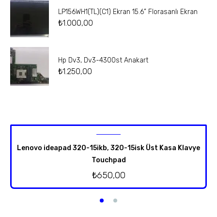
LP156WH1(TL)(C1) Ekran 15.6” Florasanlı Ekran
₺
1.000,00
Hp Dv3, Dv3-4300st Anakart
₺
1.250,00
Lenovo ideapad 320-15ikb, 320-15isk Üst Kasa Klavye
Touchpad
₺
650,00