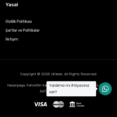
Yasal
Gizlilik Politikası
Şartlar ve Politikalar
İletişim
Copyright © 2025
UKWeb
. All Rights Reserved.
Yardıma mı ihtiyacınız
Hasanpaşa, Fahrettin Kerim Gökay Cd Mukaddes Apt No:63 D:1,
34722 Kadıköy/İstanbul
var?