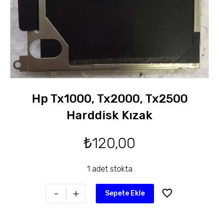
Hp Tx1000, Tx2000, Tx2500
Harddisk Kızak
₺
120,00
1 adet stokta
-
+
Sepete Ekle