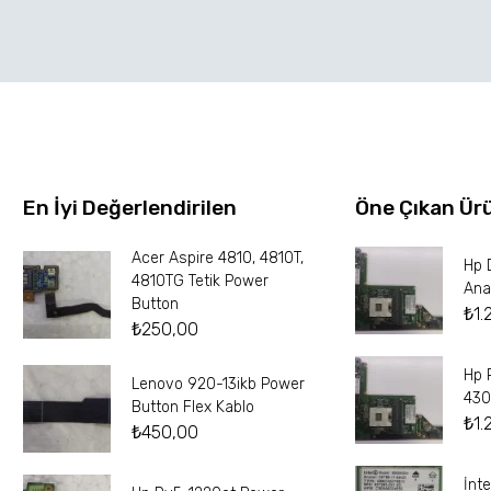
En İyi Değerlendirilen
Öne Çıkan Ür
Acer Aspire 4810, 4810T,
Hp 
4810TG Tetik Power
Ana
Button
₺
1.
₺
250,00
Hp 
Lenovo 920-13ikb Power
430
Button Flex Kablo
₺
1.
₺
450,00
İnt