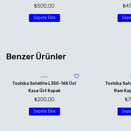
₺
500,00
₺
4
Sepete Ekle
Sepe
Benzer Ürünler
KASA
Toshiba Satellite L350-16X Üst
Toshiba Sate
Kasa Üst Kapak
Ram Kap
₺
200,00
₺
7
Sepete Ekle
Sepe