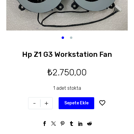
Hp Z1 G3 Workstation Fan
₺
2.750,00
1 adet stokta
-
+
Sepete Ekle