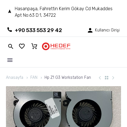
Hasanpaşa, Fahrettin Kerim Gökay Cd Mukaddes
Apt No:63 D:1, 34722
+90 533 553 29 42
Kullanıcı Girişi
Anasayfa
FAN
Hp Z1 G3 Workstation Fan