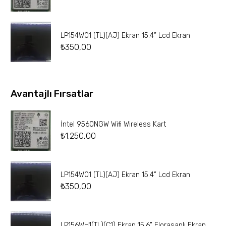
LP154W01 (TL)(AJ) Ekran 15.4” Lcd Ekran
₺
350,00
Avantajlı Fırsatlar
İntel 9560NGW Wifi Wireless Kart
₺
1.250,00
LP154W01 (TL)(AJ) Ekran 15.4” Lcd Ekran
₺
350,00
LP156WH1(TL)(C1) Ekran 15.6” Florasanlı Ekran