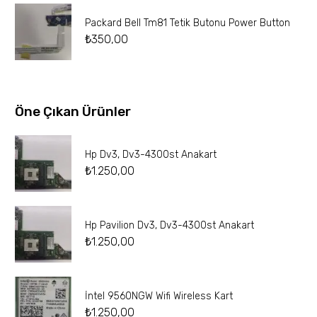
Packard Bell Tm81 Tetik Butonu Power Button
₺
350,00
Öne Çıkan Ürünler
Hp Dv3, Dv3-4300st Anakart
₺
1.250,00
Hp Pavilion Dv3, Dv3-4300st Anakart
₺
1.250,00
İntel 9560NGW Wifi Wireless Kart
₺
1.250,00