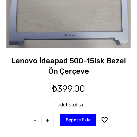
Lenovo İdeapad 500-15isk Bezel
Ön Çerçeve
₺
399,00
1 adet stokta
-
+
Sepete Ekle