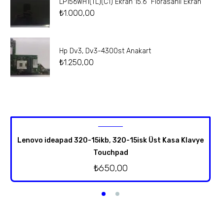
LP156WH1(TL)(C1) Ekran 15.6” Florasanlı Ekran
₺
1.000,00
Hp Dv3, Dv3-4300st Anakart
₺
1.250,00
Lenovo ideapad 320-15ikb, 320-15isk Üst Kasa Klavye
Touchpad
₺
650,00