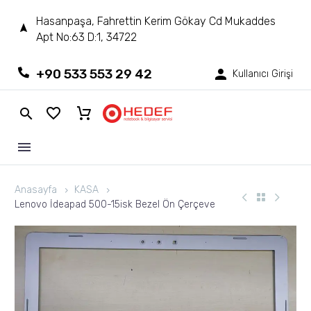
Hasanpaşa, Fahrettin Kerim Gökay Cd Mukaddes
Apt No:63 D:1, 34722
+90 533 553 29 42
Kullanıcı Girişi
Anasayfa
KASA
Lenovo İdeapad 500-15isk Bezel Ön Çerçeve