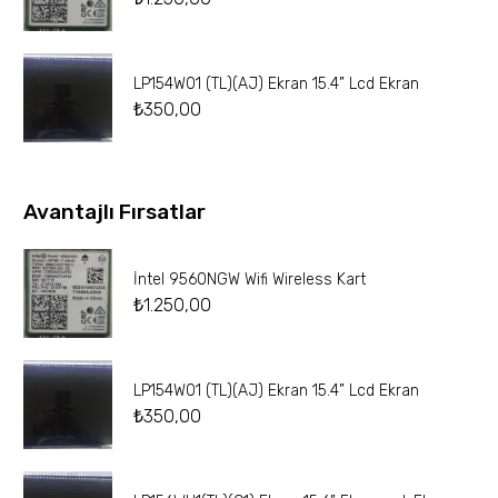
LP154W01 (TL)(AJ) Ekran 15.4” Lcd Ekran
₺
350,00
Avantajlı Fırsatlar
İntel 9560NGW Wifi Wireless Kart
₺
1.250,00
LP154W01 (TL)(AJ) Ekran 15.4” Lcd Ekran
₺
350,00