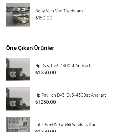
Sony Vaio Vpcf1 Webcam
₺
150,00
Öne Çıkan Ürünler
Hp Dv3, Dv3-4300st Anakart
₺
1.250,00
Hp Pavilion Dv3, Dv3-4300st Anakart
₺
1.250,00
İntel 9560NGW Wifi Wireless Kart
₺
1.250,00