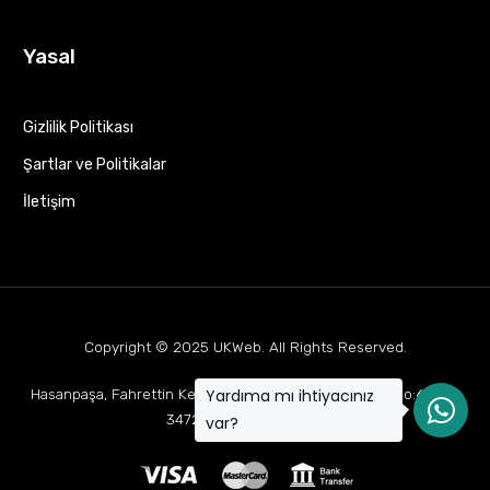
Yasal
Gizlilik Politikası
Şartlar ve Politikalar
İletişim
Copyright © 2025
UKWeb
. All Rights Reserved.
Yardıma mı ihtiyacınız
Hasanpaşa, Fahrettin Kerim Gökay Cd Mukaddes Apt No:63 D:1,
34722 Kadıköy/İstanbul
var?