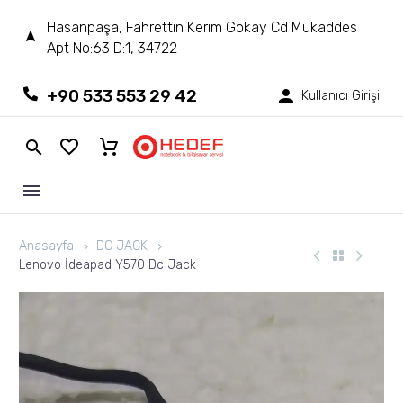
Hasanpaşa, Fahrettin Kerim Gökay Cd Mukaddes
Apt No:63 D:1, 34722
+90 533 553 29 42
Kullanıcı Girişi
Anasayfa
DC JACK
Lenovo İdeapad Y570 Dc Jack