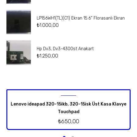
LP156WH1(TL)(C1) Ekran 15.6” Florasanlı Ekran
₺
1.000,00
Hp Dv3, Dv3-4300st Anakart
₺
1.250,00
Lenovo ideapad 320-15ikb, 320-15isk Üst Kasa Klavye
Touchpad
₺
650,00