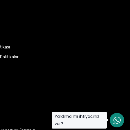
itikası
Politikalar
Yardıma mı ihtiyacınız
var?
22 Kadıköy/İstanbul