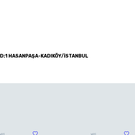
 D:1 HASANPAŞA-KADIKÖY/İSTANBUL
WİFİ
WİFİ