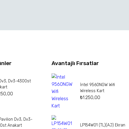
ünler
Avantajlı Fırsatlar
Dv3, Dv3-4300st
İntel 9560NGW Wifi
kart
Wireless Kart
250,00
₺
1.250,00
Pavilion Dv3, Dv3-
LP154W01 (TL)(AJ) Ekran
0st Anakart