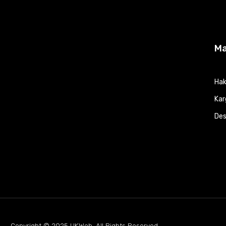
M
Hak
Kar
Des
Copyright © 2025
UKWeb
. All Rights Reserved.