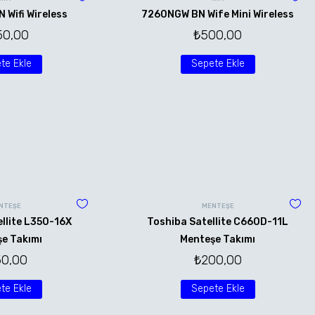
Wifi Wireless
7260NGW BN Wife Mini Wireless
50,00
₺
500,00
te Ekle
Sepete Ekle
NTEŞE
MENTEŞE
llite L350-16X
Toshiba Satellite C660D-11L
e Takımı
Menteşe Takımı
50,00
₺
200,00
te Ekle
Sepete Ekle