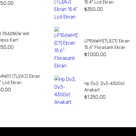
15.4” Lcd Ekran
250,00
₺
350,00
el 9560NGW Wifi
eless Kart
LP156WH1(TL)(C1) Ekran
250,00
15.6” Florasanlı Ekran
₺
1.000,00
54W01 (TL)(AJ) Ekran
4” Lcd Ekran
Hp Dv3, Dv3-4300st
50,00
Anakart
₺
1.250,00