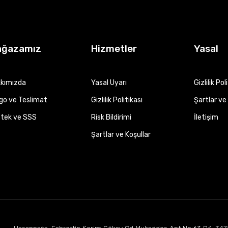
ağazamız
Hizmetler
Yasal
kımızda
Yasal Uyarı
Gizlilik Pol
go ve Teslimat
Gizlilik Politikası
Şartlar ve 
tek ve SSS
Risk Bildirimi
İletişim
Şartlar ve Koşullar
Hasanpaşa, Fahrettin Kerim Gökay Cd Mukaddes Apt No:63 D:1, 347