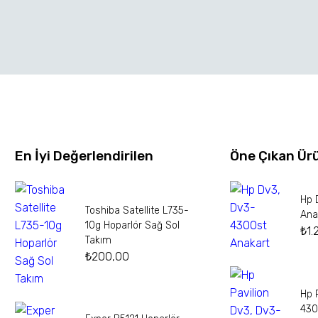
En İyi Değerlendirilen
Öne Çıkan Ür
Hp 
Toshiba Satellite L735-
Ana
10g Hoparlör Sağ Sol
₺
1.
Takım
₺
200,00
Hp 
430