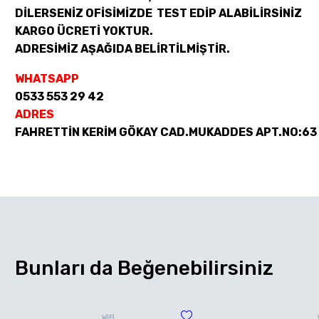
DİLERSENİZ OFİSİMİZDE TEST EDİP ALABİLİRSİNİZ
KARGO ÜCRETİ YOKTUR.
ADRESİMİZ AŞAĞIDA BELİRTİLMİŞTİR.
WHATSAPP
0533 553 29 42
ADRES
FAHRETTİN KERİM GÖKAY CAD.MUKADDES APT.NO:63
Bunları da Beğenebilirsiniz
WİFİ