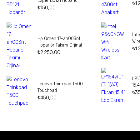
Exper B5121 Hoparlör
₺
1.
₺
150,00
İnt
Hp Omen 17-an003nt
Wir
Hoparlör Takımı Orjinal
₺
1.
₺
2.250,00
LP1
Lenovo Thinkpad T500
15.
Touchpad
₺
3
₺
450,00