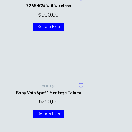
7265NGW Wifi Wireless
₺
500,00
Sepete Ekle
MENTEŞE
Sony Vaio Vpcf1 Menteşe Takımı
₺
250,00
Sepete Ekle