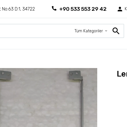
+90 533 553 29 42
 No:63 D:1, 34722
K
Tüm Kategoriler
Le