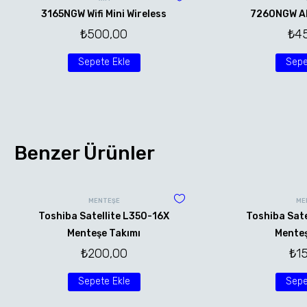
3165NGW Wifi Mini Wireless
7260NGW AN 
₺
500,00
₺
4
Sepete Ekle
Sepe
Benzer Ürünler
MENTEŞE
ME
Toshiba Satellite L350-16X
Toshiba Sate
Menteşe Takımı
Menteş
₺
200,00
₺
1
Sepete Ekle
Sepe