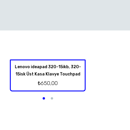
Lenovo ideapad 320-15ikb, 320-
Hp Omen 17-an00
15isk Üst Kasa Klavye Touchpad
Kablolu Or
₺
650,00
₺
500,