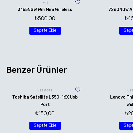
WİFİ
3165NGW Wifi Mini Wireless
7260NGW AN 
₺
500,00
₺
4
Sepete Ekle
Sepe
Benzer Ürünler
USB PORT
US
Toshiba Satellite L350-16X Usb
Lenovo Th
Port
We
₺
150,00
₺
2
Sepete Ekle
Sepe