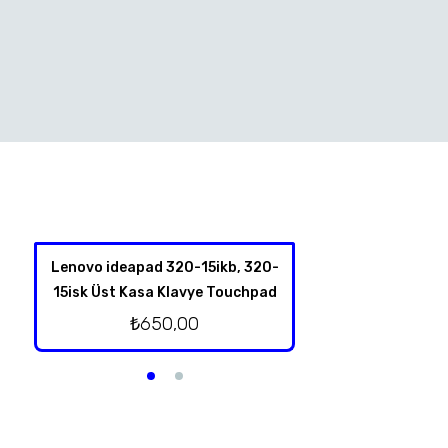
Lenovo ideapad 320-15ikb, 320-
Lenovo İdeapad
15isk Üst Kasa Klavye Touchpad
Hoparl
₺
650,00
₺
250,