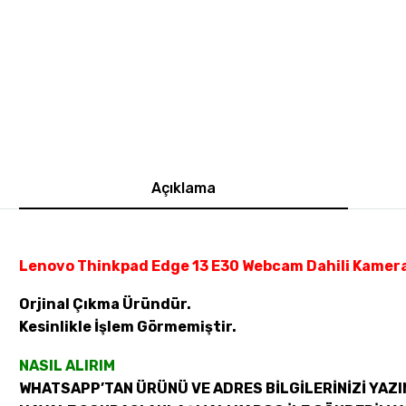
Açıklama
Lenovo Thinkpad Edge 13 E30 Webcam Dahili Kamer
Orjinal Çıkma Üründür.
Kesinlikle İşlem Görmemiştir.
NASIL ALIRIM
WHATSAPP’TAN ÜRÜNÜ VE ADRES BİLGİLERİNİZİ YAZI