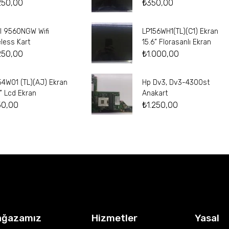
250,00
₺
350,00
el 9560NGW Wifi
LP156WH1(TL)(C1) Ekran
eless Kart
15.6” Florasanlı Ekran
250,00
₺
1.000,00
54W01 (TL)(AJ) Ekran
Hp Dv3, Dv3-4300st
4” Lcd Ekran
Anakart
50,00
₺
1.250,00
ağazamız
Hizmetler
Yasal