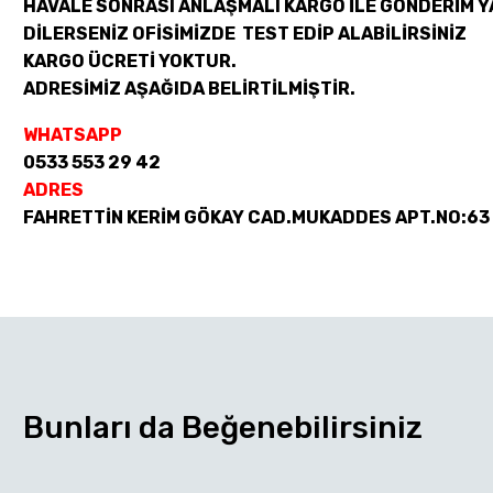
HAVALE SONRASI ANLAŞMALI KARGO İLE GÖNDERİM Y
DİLERSENİZ OFİSİMİZDE TEST EDİP ALABİLİRSİNİZ
KARGO ÜCRETİ YOKTUR.
ADRESİMİZ AŞAĞIDA BELİRTİLMİŞTİR.
WHATSAPP
0533 553 29 42
ADRES
FAHRETTİN KERİM GÖKAY CAD.MUKADDES APT.NO:63
Bunları da Beğenebilirsiniz