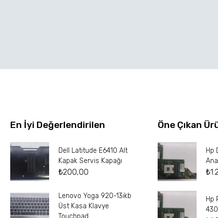
En İyi Değerlendirilen
Öne Çıkan Ür
Dell Latitude E6410 Alt
Hp 
Kapak Servis Kapağı
Ana
₺
200,00
₺
1.
Lenovo Yoga 920-13ikb
Hp 
Üst Kasa Klavye
430
Touchpad