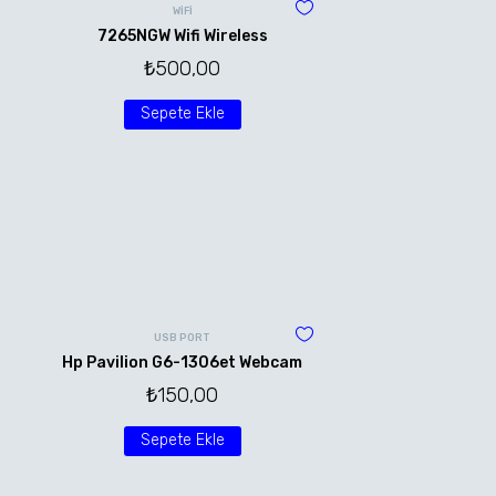
WİFİ
7265NGW Wifi Wireless
₺
500,00
Sepete Ekle
USB PORT
Hp Pavilion G6-1306et Webcam
₺
150,00
Sepete Ekle