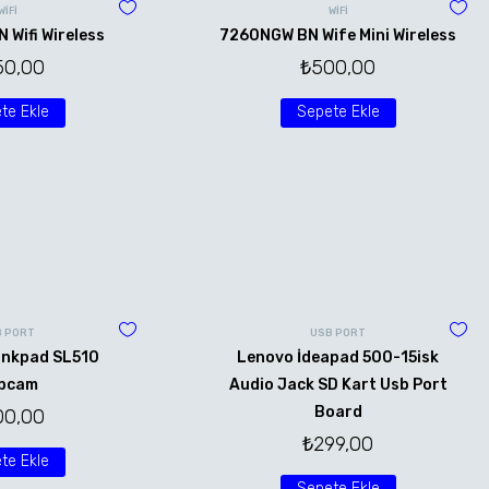
WİFİ
WİFİ
Wifi Wireless
7260NGW BN Wife Mini Wireless
50,00
₺
500,00
te Ekle
Sepete Ekle
B PORT
USB PORT
inkpad SL510
Lenovo İdeapad 500-15isk
bcam
Audio Jack SD Kart Usb Port
Board
00,00
₺
299,00
te Ekle
Sepete Ekle