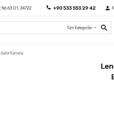
+90 533 553 29 42
 No:63 D:1, 34722
K
Tüm Kategoriler
Dahili Kamera
Len