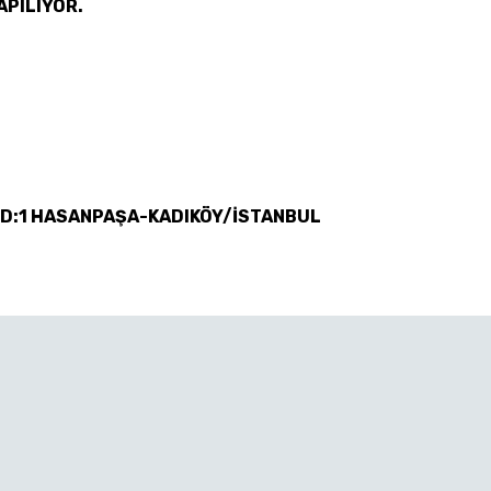
APILIYOR.
 D:1 HASANPAŞA-KADIKÖY/İSTANBUL