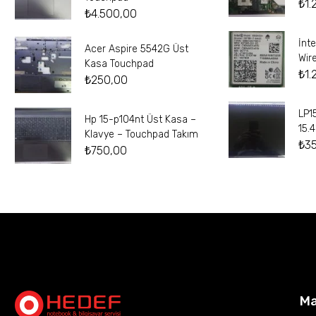
₺
1.
₺
4.500,00
İnt
Acer Aspire 5542G Üst
Wir
Kasa Touchpad
₺
1.
₺
250,00
LP1
Hp 15-p104nt Üst Kasa –
15.
Klavye – Touchpad Takım
₺
3
₺
750,00
M