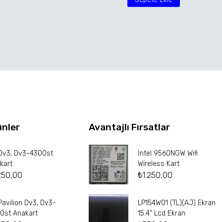
ünler
Avantajlı Fırsatlar
Dv3, Dv3-4300st
İntel 9560NGW Wifi
kart
Wireless Kart
250,00
₺
1.250,00
Pavilion Dv3, Dv3-
LP154W01 (TL)(AJ) Ekran
0st Anakart
15.4” Lcd Ekran