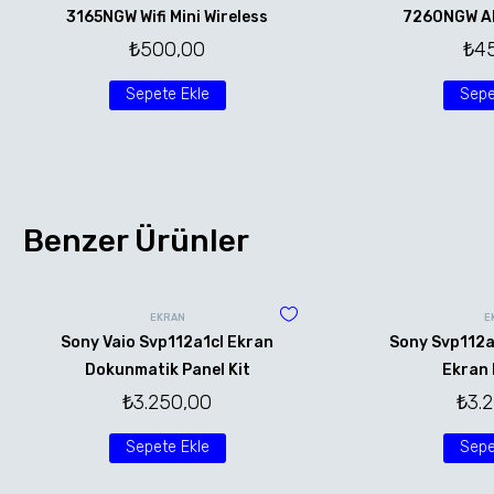
3165NGW Wifi Mini Wireless
7260NGW AN 
₺
500,00
₺
4
Sepete Ekle
Sepe
Benzer Ürünler
EKRAN
E
Sony Vaio Svp112a1cl Ekran
Sony Svp112a
Dokunmatik Panel Kit
Ekran 
₺
3.250,00
₺
3.
Sepete Ekle
Sepe