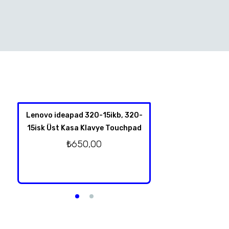
Lenovo ideapad 320-15ikb, 320-
HP Spectre X360 
15isk Üst Kasa Klavye Touchpad
4001NT 13-Y TPN-
Klavye Üst Kas
₺
650,00
Orjinal T
₺
2.750,