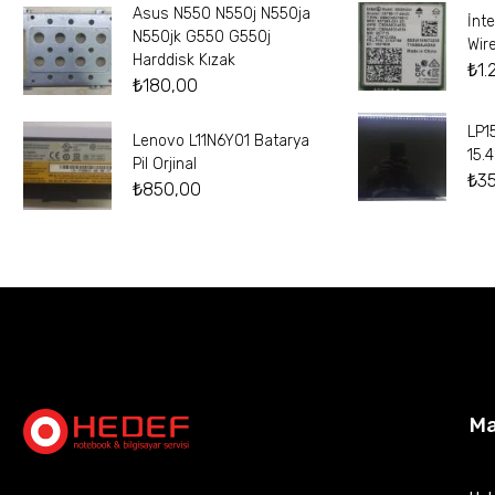
Asus N550 N550j N550ja
İnt
N550jk G550 G550j
Wir
Harddisk Kızak
₺
1.
₺
180,00
LP1
Lenovo L11N6Y01 Batarya
15.
Pil Orjinal
₺
3
₺
850,00
M