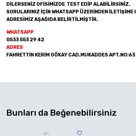
DİLERSENİZ OFİSİMİZDE TEST EDİP ALABİLİRSİNİZ.
SORULARINIZ İÇİN WHATSAPP ÜZERİNDEN İLETİŞİME 
ADRESİMİZ AŞAĞIDA BELİRTİLMİŞTİR.
WHATSAPP
0533 553 29 42
ADRES
FAHRETTİN KERİM GÖKAY CAD.MUKADDES APT.NO:63
Bunları da Beğenebilirsiniz
WİFİ