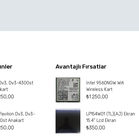
ünler
Avantajlı Fırsatlar
Dv3, Dv3-4300st
İntel 9560NGW Wifi
kart
Wireless Kart
250,00
₺
1.250,00
Pavilion Dv3, Dv3-
LP154W01 (TL)(AJ) Ekran
0st Anakart
15.4” Lcd Ekran
250,00
₺
350,00