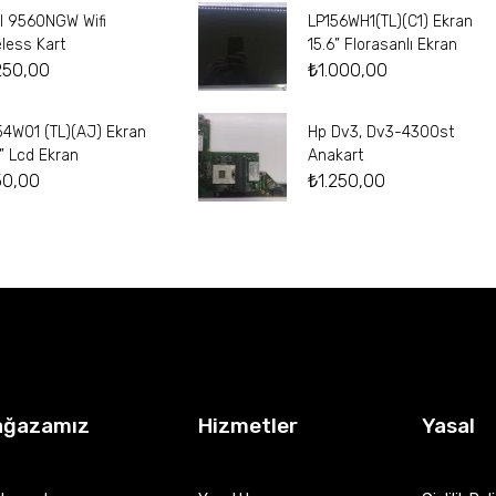
el 9560NGW Wifi
LP156WH1(TL)(C1) Ekran
eless Kart
15.6” Florasanlı Ekran
250,00
₺
1.000,00
54W01 (TL)(AJ) Ekran
Hp Dv3, Dv3-4300st
4” Lcd Ekran
Anakart
50,00
₺
1.250,00
ağazamız
Hizmetler
Yasal