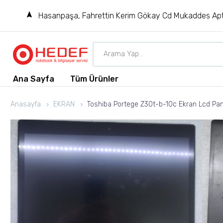
Hasanpaşa, Fahrettin Kerim Gökay Cd Mukaddes Apt
Ana Sayfa
Tüm Ürünler
Anasayfa
EKRAN
Toshiba Portege Z30t-b-10c Ekran Lcd Pan