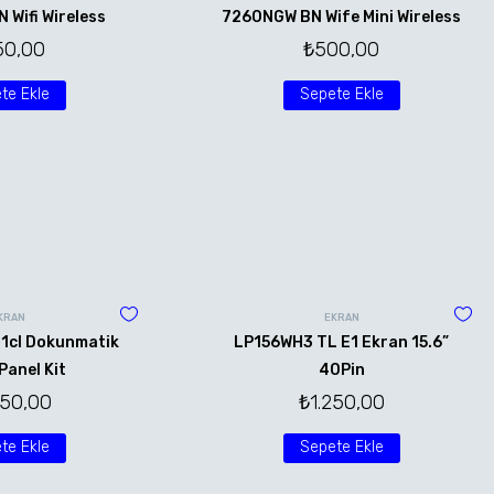
Wifi Wireless
7260NGW BN Wife Mini Wireless
50,00
₺
500,00
te Ekle
Sepete Ekle
KRAN
EKRAN
1cl Dokunmatik
LP156WH3 TL E1 Ekran 15.6”
Panel Kit
40Pin
250,00
₺
1.250,00
te Ekle
Sepete Ekle