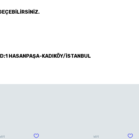
GEÇEBİLİRSİNİZ.
 D:1 HASANPAŞA-KADIKÖY/İSTANBUL
WİFİ
WİFİ