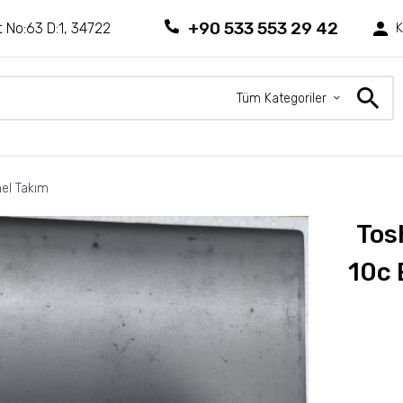
+90 533 553 29 42
 No:63 D:1, 34722
K
Tüm Kategoriler
el Takım
Tos
10c 