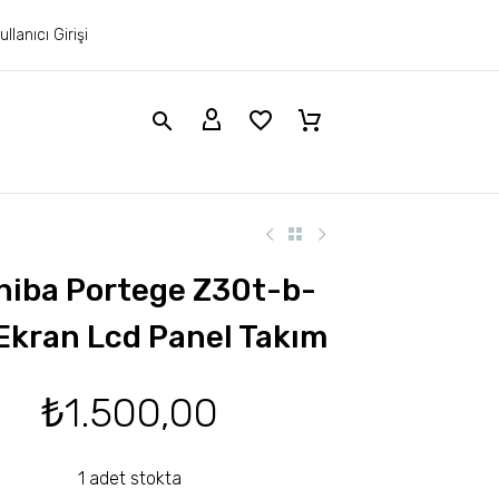
ullanıcı Girişi
hiba Portege Z30t-b-
Ekran Lcd Panel Takım
₺
1.500,00
1 adet stokta