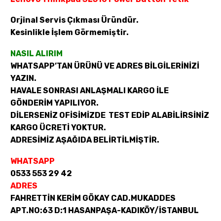
Orjinal Servis Çıkması Üründür.
Kesinlikle İşlem Görmemiştir.
NASIL ALIRIM
WHATSAPP’TAN ÜRÜNÜ VE ADRES BİLGİLERİNİZİ
YAZIN.
HAVALE SONRASI ANLAŞMALI KARGO İLE
GÖNDERİM YAPILIYOR.
DİLERSENİZ OFİSİMİZDE TEST EDİP ALABİLİRSİNİZ
KARGO ÜCRETİ YOKTUR.
ADRESİMİZ AŞAĞIDA BELİRTİLMİŞTİR.
WHATSAPP
0533 553 29 42
ADRES
FAHRETTİN KERİM GÖKAY CAD.MUKADDES
APT.NO:63 D:1 HASANPAŞA-KADIKÖY/İSTANBUL