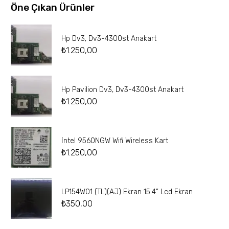
Öne Çıkan Ürünler
Hp Dv3, Dv3-4300st Anakart
₺
1.250,00
Hp Pavilion Dv3, Dv3-4300st Anakart
₺
1.250,00
İntel 9560NGW Wifi Wireless Kart
₺
1.250,00
LP154W01 (TL)(AJ) Ekran 15.4” Lcd Ekran
₺
350,00