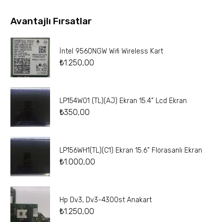
Avantajlı Fırsatlar
İntel 9560NGW Wifi Wireless Kart
₺
1.250,00
LP154W01 (TL)(AJ) Ekran 15.4” Lcd Ekran
₺
350,00
LP156WH1(TL)(C1) Ekran 15.6” Florasanlı Ekran
₺
1.000,00
Hp Dv3, Dv3-4300st Anakart
₺
1.250,00