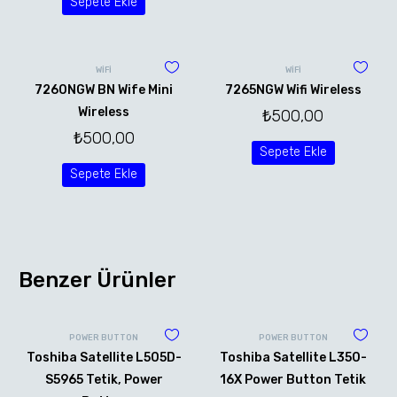
Sepete Ekle
WİFİ
WİFİ
7260NGW BN Wife Mini
7265NGW Wifi Wireless
Wireless
₺
500,00
₺
500,00
Sepete Ekle
Sepete Ekle
Benzer Ürünler
POWER BUTTON
POWER BUTTON
Toshiba Satellite L505D-
Toshiba Satellite L350-
S5965 Tetik, Power
16X Power Button Tetik