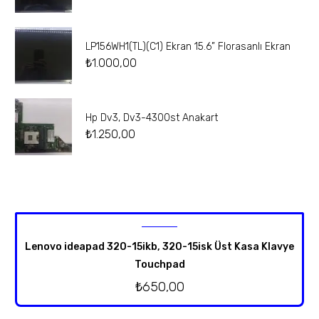
LP156WH1(TL)(C1) Ekran 15.6” Florasanlı Ekran
₺
1.000,00
Hp Dv3, Dv3-4300st Anakart
₺
1.250,00
Lenovo ideapad 320-15ikb, 320-15isk Üst Kasa Klavye
Touchpad
₺
650,00