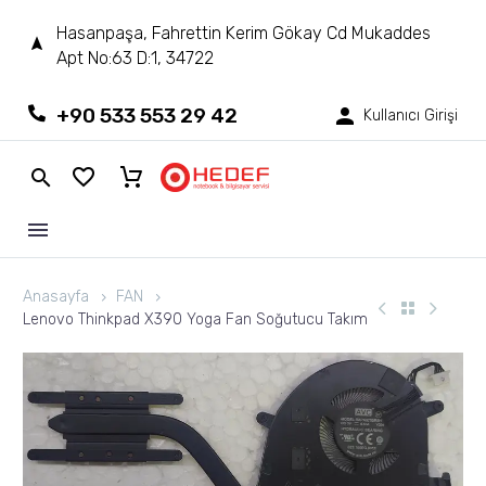
Hasanpaşa, Fahrettin Kerim Gökay Cd Mukaddes
Apt No:63 D:1, 34722
+90 533 553 29 42
Kullanıcı Girişi
Anasayfa
FAN
Lenovo Thinkpad X390 Yoga Fan Soğutucu Takım