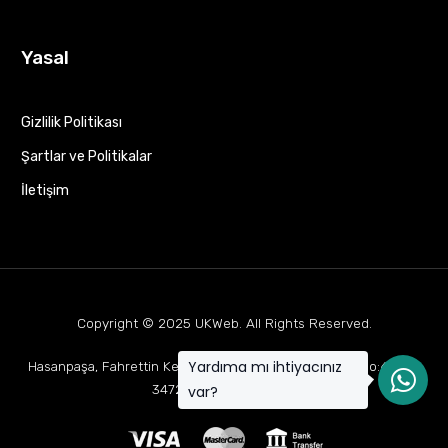
Yasal
Gizlilik Politikası
Şartlar ve Politikalar
İletişim
Copyright © 2025
UKWeb
. All Rights Reserved.
Yardıma mı ihtiyacınız
Hasanpaşa, Fahrettin Kerim Gökay Cd Mukaddes Apt No:63 D:1,
34722 Kadıköy/İstanbul
var?