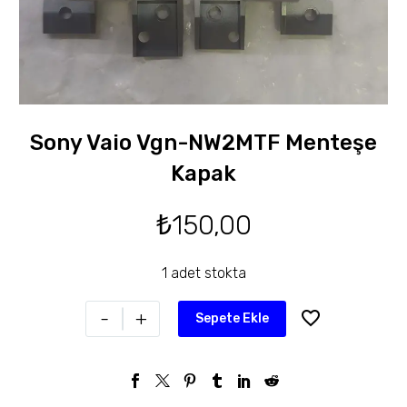
Sony Vaio Vgn-NW2MTF Menteşe
Kapak
₺
150,00
1 adet stokta
-
+
Sepete Ekle