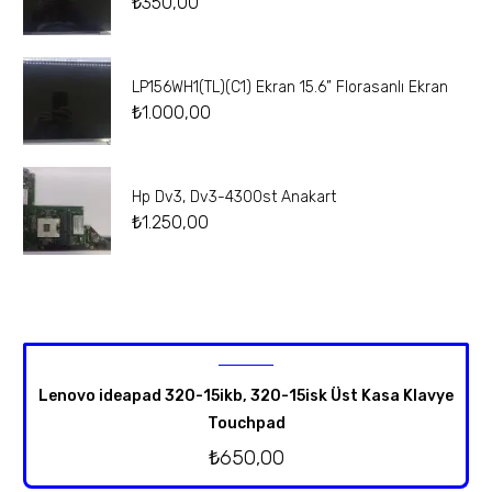
₺
350,00
LP156WH1(TL)(C1) Ekran 15.6” Florasanlı Ekran
₺
1.000,00
Hp Dv3, Dv3-4300st Anakart
₺
1.250,00
Lenovo ideapad 320-15ikb, 320-15isk Üst Kasa Klavye
Touchpad
₺
650,00