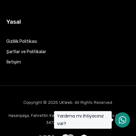
Yasal
Gizlilik Politikası
Şartlar ve Politikalar
İletişim
Copyright © 2025
UKWeb
. All Rights Reserved.
Yardıma mı ihtiyacınız
Hasanpaşa, Fahrettin Kerim Gökay Cd Mukaddes Apt No:63 D:1,
34722 Kadıköy/İstanbul
var?