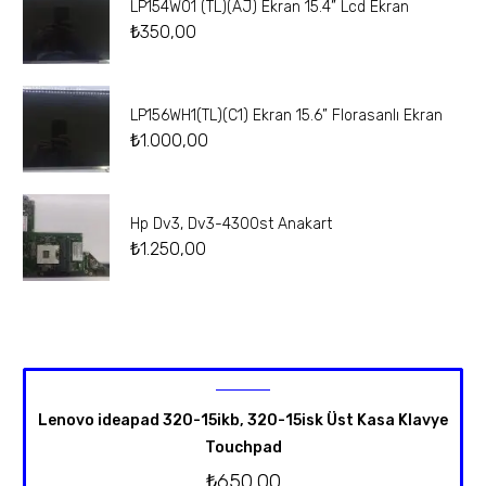
LP154W01 (TL)(AJ) Ekran 15.4” Lcd Ekran
₺
350,00
LP156WH1(TL)(C1) Ekran 15.6” Florasanlı Ekran
₺
1.000,00
Hp Dv3, Dv3-4300st Anakart
₺
1.250,00
Lenovo ideapad 320-15ikb, 320-15isk Üst Kasa Klavye
Touchpad
₺
650,00