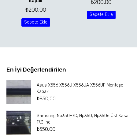
Kapak
₺
200,00
₺
200,00
Sepete Ekle
Sepete Ekle
En İyi Değerlendirilen
Asus X556 X556U X556UA X556UF Menteşe
Kapak
₺
850,00
Samsung Np350E7C, Np350, Np350e Üst Kasa
17.3 inc
₺
550,00