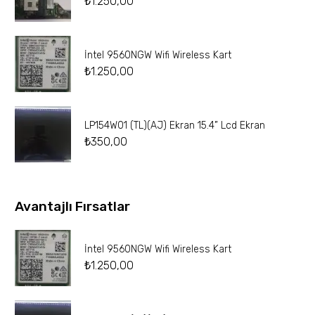
₺
1.250,00
İntel 9560NGW Wifi Wireless Kart
₺
1.250,00
LP154W01 (TL)(AJ) Ekran 15.4” Lcd Ekran
₺
350,00
Avantajlı Fırsatlar
İntel 9560NGW Wifi Wireless Kart
₺
1.250,00