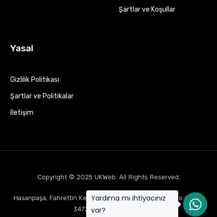
Şartlar ve Koşullar
Yasal
Gizlilik Politikası
Şartlar ve Politikalar
İletişim
Copyright © 2025
UKWeb
. All Rights Reserved.
Yardıma mı ihtiyacınız
Hasanpaşa, Fahrettin Kerim Gökay Cd Mukaddes Apt No:63 D:1,
34722 Kadıköy/İstanbul
var?