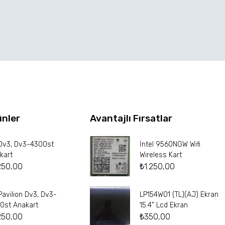
ünler
Avantajlı Fırsatlar
Dv3, Dv3-4300st
İntel 9560NGW Wifi
kart
Wireless Kart
250,00
₺
1.250,00
Pavilion Dv3, Dv3-
LP154W01 (TL)(AJ) Ekran
0st Anakart
15.4” Lcd Ekran
250,00
₺
350,00