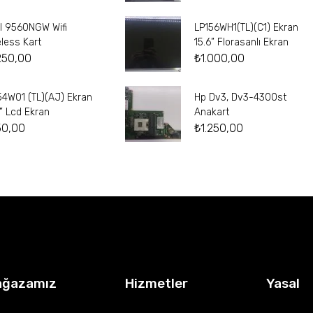
el 9560NGW Wifi
LP156WH1(TL)(C1) Ekran
eless Kart
15.6” Florasanlı Ekran
250,00
₺
1.000,00
54W01 (TL)(AJ) Ekran
Hp Dv3, Dv3-4300st
4” Lcd Ekran
Anakart
50,00
₺
1.250,00
ağazamız
Hizmetler
Yasal