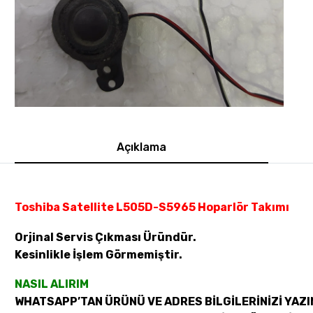
Açıklama
Toshiba Satellite L505D-S5965 Hoparlör Takımı
Orjinal Servis Çıkması Üründür.
Kesinlikle İşlem Görmemiştir.
NASIL ALIRIM
WHATSAPP’TAN ÜRÜNÜ VE ADRES BİLGİLERİNİZİ YAZI