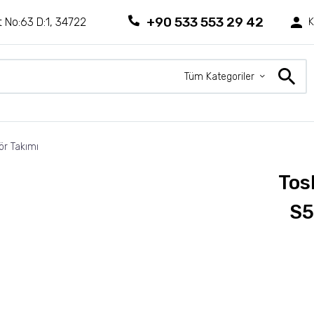
+90 533 553 29 42
 No:63 D:1, 34722
K
Tüm Kategoriler
ör Takımı
Tos
S5