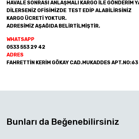
HAVALE SONRASI ANLAŞMALI KARGO İLE GÖNDERİM Y
DİLERSENİZ OFİSİMİZDE TEST EDİP ALABİLİRSİNİZ
KARGO ÜCRETİ YOKTUR.
ADRESİMİZ AŞAĞIDA BELİRTİLMİŞTİR.
WHATSAPP
0533 553 29 42
ADRES
FAHRETTİN KERİM GÖKAY CAD.MUKADDES APT.NO:63
Bunları da Beğenebilirsiniz