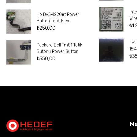
İnt
Hp Dv5-1220et Power
Wir
Button Tetik Flex
₺
1.
₺
250,00
LP1
Packard Bell Tm81 Tetik
15.
Butonu Power Button
₺
3
₺
350,00
M