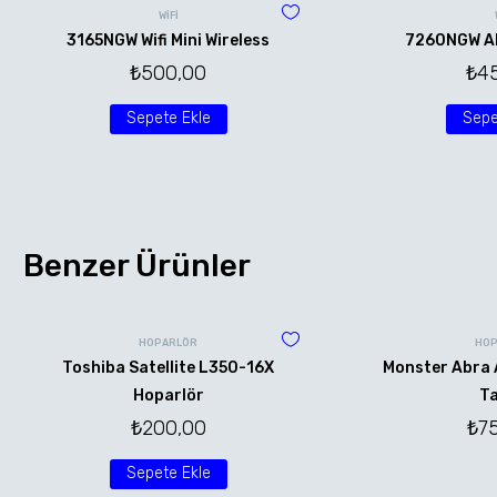
WİFİ
3165NGW Wifi Mini Wireless
7260NGW AN 
₺
500,00
₺
4
Sepete Ekle
Sepe
Benzer Ürünler
HOPARLÖR
HOP
Toshiba Satellite L350-16X
Monster Abra 
Hoparlör
Ta
₺
200,00
₺
7
Sepete Ekle