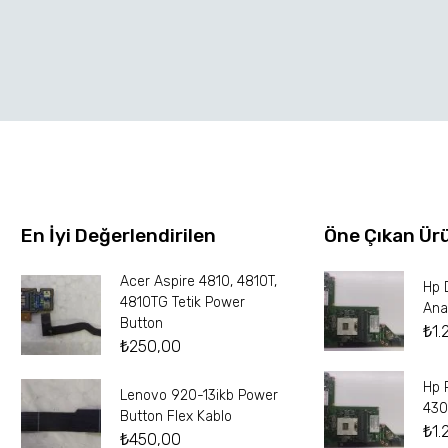
En İyi Değerlendirilen
Öne Çıkan Ür
Acer Aspire 4810, 4810T,
Hp 
4810TG Tetik Power
Ana
Button
₺
1.
₺
250,00
Hp 
Lenovo 920-13ikb Power
430
Button Flex Kablo
₺
1.
₺
450,00