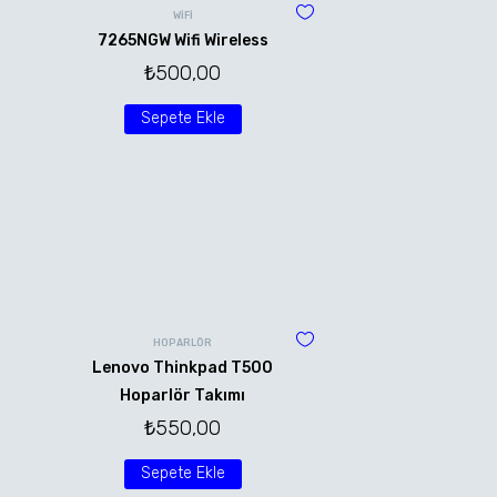
WİFİ
7265NGW Wifi Wireless
₺
500,00
Sepete Ekle
HOPARLÖR
Lenovo Thinkpad T500
Hoparlör Takımı
₺
550,00
Sepete Ekle