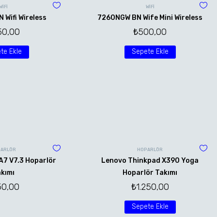
WİFİ
WİFİ
Wifi Wireless
7260NGW BN Wife Mini Wireless
50,00
₺
500,00
te Ekle
Sepete Ekle
ARLÖR
HOPARLÖR
A7 V7.3 Hoparlör
Lenovo Thinkpad X390 Yoga
kımı
Hoparlör Takımı
50,00
₺
1.250,00
Sepete Ekle