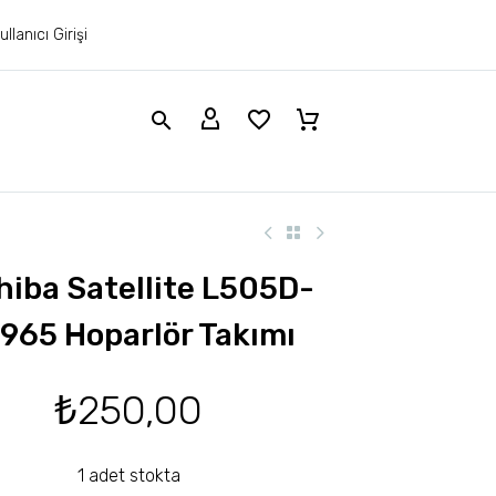
ullanıcı Girişi
hiba Satellite L505D-
965 Hoparlör Takımı
₺
250,00
1 adet stokta