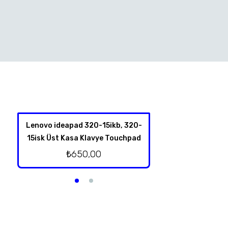
Lenovo ideapad 320-15ikb, 320-
Hp 350 G1 Harddis
15isk Üst Kasa Klavye Touchpad
₺
350,
₺
650,00