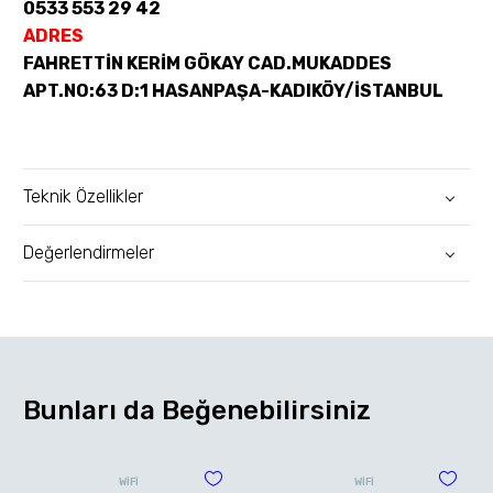
0533 553 29 42
ADRES
FAHRETTİN KERİM GÖKAY CAD.MUKADDES
APT.NO:63 D:1 HASANPAŞA-KADIKÖY/İSTANBUL
Teknik Özellikler
Değerlendirmeler
Bunları da Beğenebilirsiniz
WİFİ
WİFİ