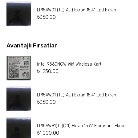
LP154W01 (TL)(AJ) Ekran 15.4” Lcd Ekran
₺
350,00
Avantajlı Fırsatlar
İntel 9560NGW Wifi Wireless Kart
₺
1.250,00
LP154W01 (TL)(AJ) Ekran 15.4” Lcd Ekran
₺
350,00
LP156WH1(TL)(C1) Ekran 15.6” Florasanlı Ekran
₺
1.000,00