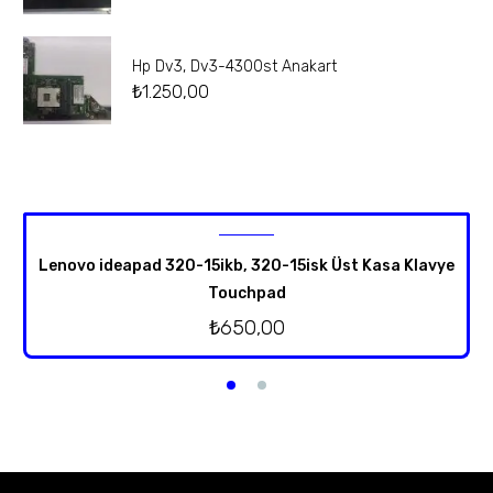
Hp Dv3, Dv3-4300st Anakart
₺
1.250,00
Lenovo ideapad 320-15ikb, 320-15isk Üst Kasa Klavye
Touchpad
₺
650,00