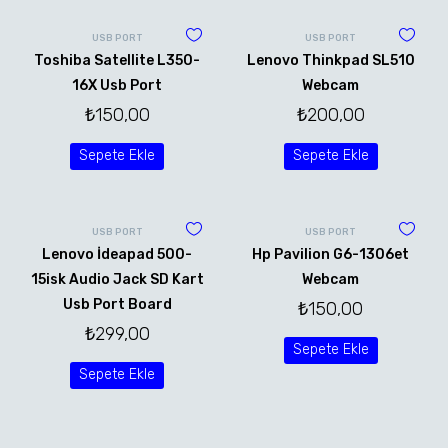
USB PORT
USB PORT
Toshiba Satellite L350-
Lenovo Thinkpad SL510
16X Usb Port
Webcam
₺
150,00
₺
200,00
Sepete Ekle
Sepete Ekle
USB PORT
USB PORT
Lenovo İdeapad 500-
Hp Pavilion G6-1306et
15isk Audio Jack SD Kart
Webcam
Usb Port Board
₺
150,00
₺
299,00
Sepete Ekle
Sepete Ekle