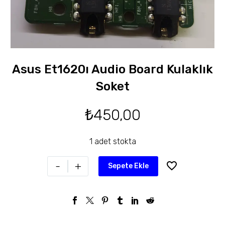
Asus Et1620ı Audio Board Kulaklık
Soket
₺
450,00
1 adet stokta
-
+
Sepete Ekle