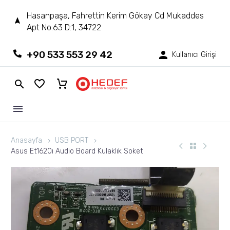
Hasanpaşa, Fahrettin Kerim Gökay Cd Mukaddes
Apt No:63 D:1, 34722
+90 533 553 29 42
Kullanıcı Girişi
Anasayfa
USB PORT
Asus Et1620ı Audio Board Kulaklık Soket