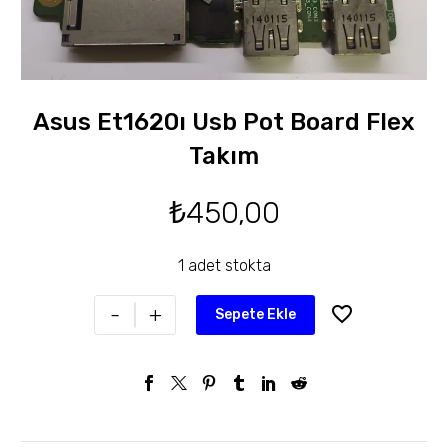
Asus Et1620ı Usb Pot Board Flex
Takım
₺
450,00
1 adet stokta
-
+
Sepete Ekle