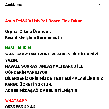
Açıklama
Asus Et1620ı Usb Pot Board Flex Takım
Orjinal Çıkma Üründür.
Kesinlikle İşlem Görmemiştir.
NASIL ALIRIM
WHATSAPP’TAN ÜRÜNÜ VE ADRES BİLGİLERİNİZİ
YAZIN.
HAVALE SONRASI ANLAŞMALI KARGO İLE
GÖNDERİM YAPILIYOR.
DİLERSENİZ OFİSİMİZDE TEST EDİP ALABİLİRSİNİZ
KARGO ÜCRETİ YOKTUR.
ADRESİMİZ AŞAĞIDA BELİRTİLMİŞTİR.
WHATSAPP
0533 553 29 42