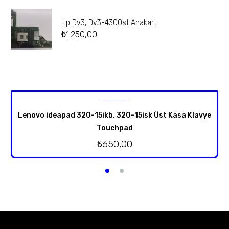
Hp Dv3, Dv3-4300st Anakart
₺
1.250,00
Lenovo ideapad 320-15ikb, 320-15isk Üst Kasa Klavye
Touchpad
₺
650,00