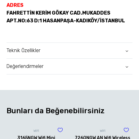
ADRES
FAHRETTİN KERİM GÖKAY CAD.MUKADDES
APT.NO:63 D:1 HASANPAŞA-KADIKÖY/İSTANBUL
Teknik Özellikler
Değerlendirmeler
Bunları da Beğenebilirsiniz
WİFİ
WİFİ
3165NGW Wifi Mini
7260NGW AN Wifi Wireless