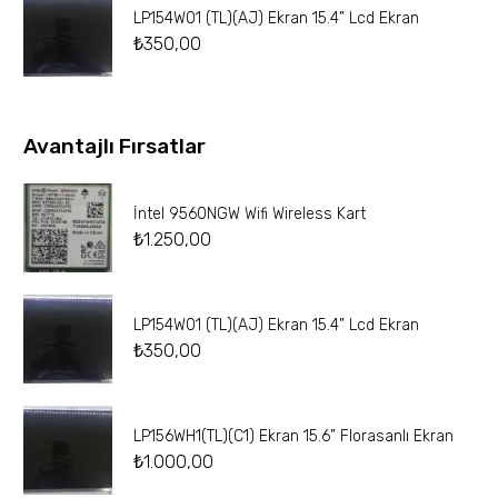
LP154W01 (TL)(AJ) Ekran 15.4” Lcd Ekran
₺
350,00
Avantajlı Fırsatlar
İntel 9560NGW Wifi Wireless Kart
₺
1.250,00
LP154W01 (TL)(AJ) Ekran 15.4” Lcd Ekran
₺
350,00
LP156WH1(TL)(C1) Ekran 15.6” Florasanlı Ekran
₺
1.000,00