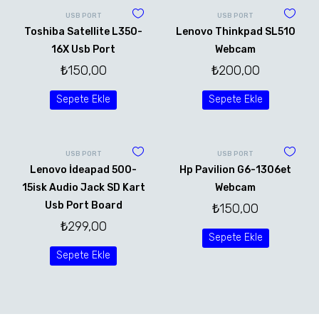
USB PORT
USB PORT
Toshiba Satellite L350-
Lenovo Thinkpad SL510
16X Usb Port
Webcam
₺
150,00
₺
200,00
Sepete Ekle
Sepete Ekle
USB PORT
USB PORT
Lenovo İdeapad 500-
Hp Pavilion G6-1306et
15isk Audio Jack SD Kart
Webcam
Usb Port Board
₺
150,00
₺
299,00
Sepete Ekle
Sepete Ekle