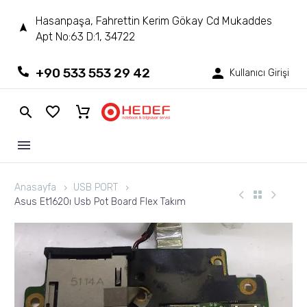
Hasanpaşa, Fahrettin Kerim Gökay Cd Mukaddes
Apt No:63 D:1, 34722
+90 533 553 29 42
Kullanıcı Girişi
Anasayfa
USB PORT
Asus Et1620ı Usb Pot Board Flex Takım