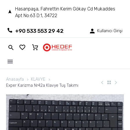
Hasanpaşa, Fahrettin Kerim Gökay Cd Mukaddes
Apt No:63 D:1, 34722
+90 533 553 29 42
Kullanıcı Girişi
Anasayfa
KLAVYE
Exper Karizma Nr42a Klavye Tuş Takımı