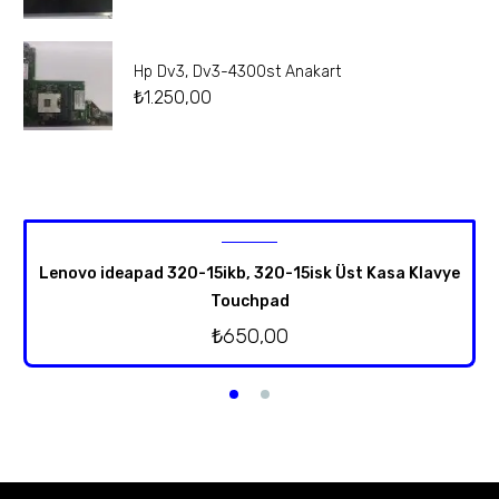
Hp Dv3, Dv3-4300st Anakart
₺
1.250,00
Lenovo ideapad 320-15ikb, 320-15isk Üst Kasa Klavye
Touchpad
₺
650,00