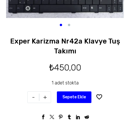
Exper Karizma Nr42a Klavye Tuş
Takımı
₺
450,00
1 adet stokta
-
+
Sepete Ekle