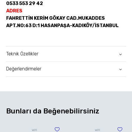
0533 553 29 42
ADRES
FAHRETTİN KERİM GÖKAY CAD.MUKADDES
APT.NO:63 D:1 HASANPAŞA-KADIKÖY/İSTANBUL
Teknik Özellikler
Değerlendirmeler
Bunları da Beğenebilirsiniz
WİFİ
WİFİ