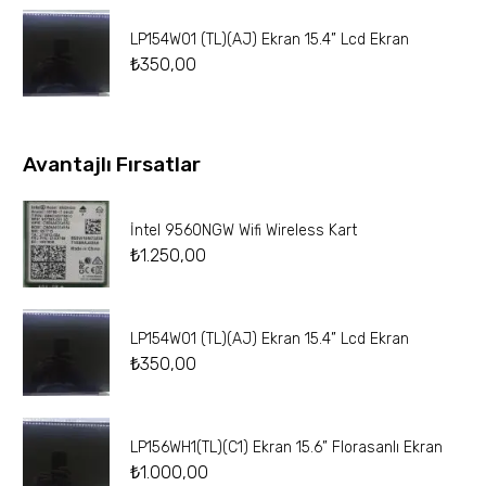
LP154W01 (TL)(AJ) Ekran 15.4” Lcd Ekran
₺
350,00
Avantajlı Fırsatlar
İntel 9560NGW Wifi Wireless Kart
₺
1.250,00
LP154W01 (TL)(AJ) Ekran 15.4” Lcd Ekran
₺
350,00
LP156WH1(TL)(C1) Ekran 15.6” Florasanlı Ekran
₺
1.000,00