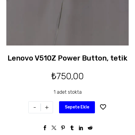
Lenovo V510Z Power Button, tetik
₺
750,00
1 adet stokta
-
+
Sepete Ekle