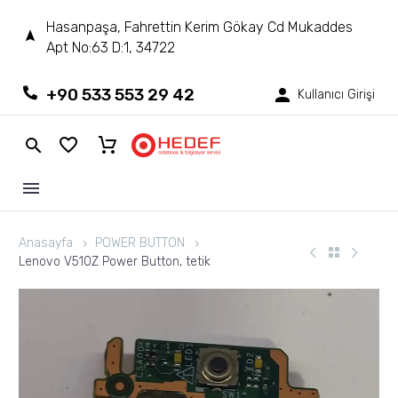
Hasanpaşa, Fahrettin Kerim Gökay Cd Mukaddes
Apt No:63 D:1, 34722
+90 533 553 29 42
Kullanıcı Girişi
Anasayfa
POWER BUTTON
Lenovo V510Z Power Button, tetik