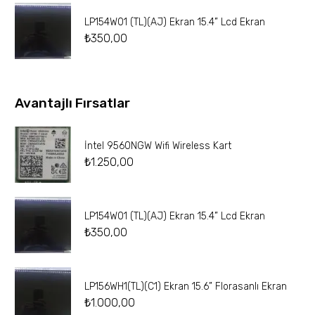
LP154W01 (TL)(AJ) Ekran 15.4” Lcd Ekran
₺
350,00
Avantajlı Fırsatlar
İntel 9560NGW Wifi Wireless Kart
₺
1.250,00
LP154W01 (TL)(AJ) Ekran 15.4” Lcd Ekran
₺
350,00
LP156WH1(TL)(C1) Ekran 15.6” Florasanlı Ekran
₺
1.000,00