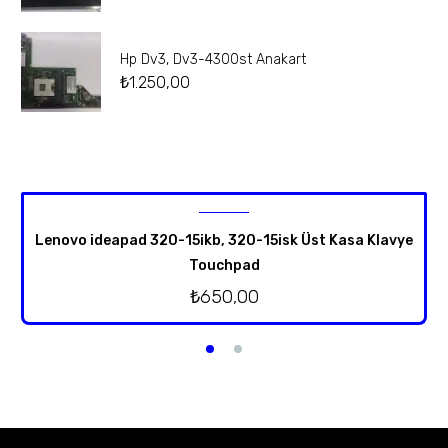
Hp Dv3, Dv3-4300st Anakart
₺
1.250,00
Lenovo ideapad 320-15ikb, 320-15isk Üst Kasa Klavye
Touchpad
₺
650,00