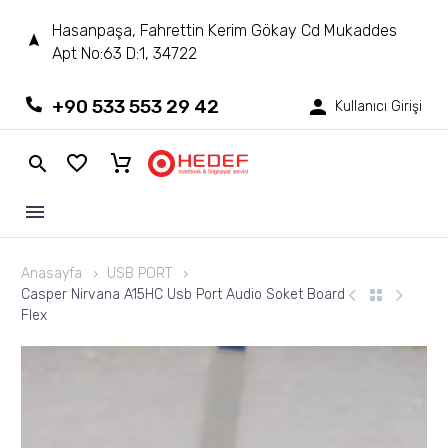
Hasanpaşa, Fahrettin Kerim Gökay Cd Mukaddes
Apt No:63 D:1, 34722
+90 533 553 29 42
Kullanıcı Girişi
Anasayfa
USB PORT
Casper Nirvana A15HC Usb Port Audio Soket Board
Flex