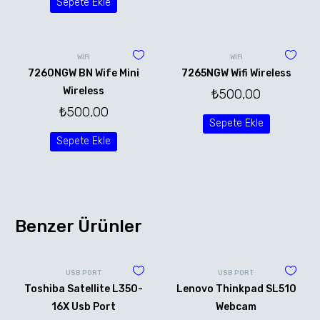
Sepete Ekle
WİFİ
WİFİ
7260NGW BN Wife Mini
7265NGW Wifi Wireless
Wireless
₺
500,00
₺
500,00
Sepete Ekle
Sepete Ekle
Benzer Ürünler
USB PORT
USB PORT
Toshiba Satellite L350-
Lenovo Thinkpad SL510
16X Usb Port
Webcam