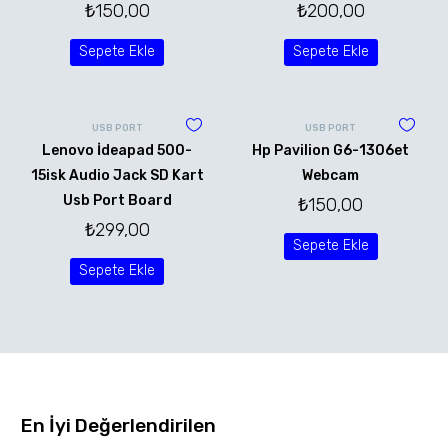
₺
150,00
₺
200,00
Sepete Ekle
Sepete Ekle
USB PORT
USB PORT
Lenovo İdeapad 500-
Hp Pavilion G6-1306et
15isk Audio Jack SD Kart
Webcam
Usb Port Board
₺
150,00
₺
299,00
Sepete Ekle
Sepete Ekle
En İyi Değerlendirilen