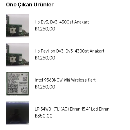
Öne Çıkan Ürünler
Hp Dv3, Dv3-4300st Anakart
₺
1.250,00
Hp Pavilion Dv3, Dv3-4300st Anakart
₺
1.250,00
İntel 9560NGW Wifi Wireless Kart
₺
1.250,00
LP154W01 (TL)(AJ) Ekran 15.4” Lcd Ekran
₺
350,00