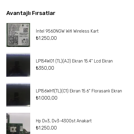
Avantajlı Fırsatlar
İntel 9560NGW Wifi Wireless Kart
₺
1.250,00
LP154W01 (TL)(AJ) Ekran 15.4” Lcd Ekran
₺
350,00
LP156WH1(TL)(C1) Ekran 15.6” Florasanlı Ekran
₺
1.000,00
Hp Dv3, Dv3-4300st Anakart
₺
1.250,00