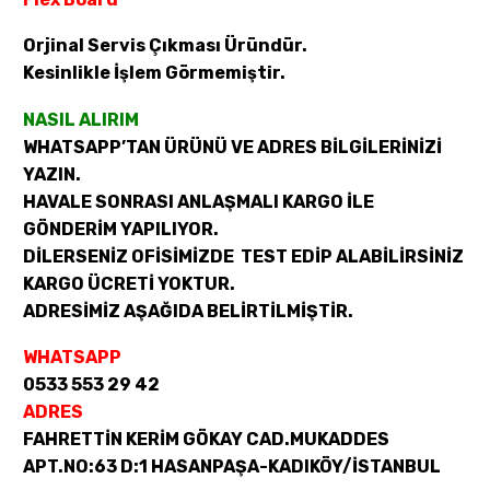
Orjinal Servis Çıkması Üründür.
Kesinlikle İşlem Görmemiştir.
NASIL ALIRIM
WHATSAPP’TAN ÜRÜNÜ VE ADRES BİLGİLERİNİZİ
YAZIN.
HAVALE SONRASI ANLAŞMALI KARGO İLE
GÖNDERİM YAPILIYOR.
DİLERSENİZ OFİSİMİZDE TEST EDİP ALABİLİRSİNİZ
KARGO ÜCRETİ YOKTUR.
ADRESİMİZ AŞAĞIDA BELİRTİLMİŞTİR.
WHATSAPP
0533 553 29 42
ADRES
FAHRETTİN KERİM GÖKAY CAD.MUKADDES
APT.NO:63 D:1 HASANPAŞA-KADIKÖY/İSTANBUL