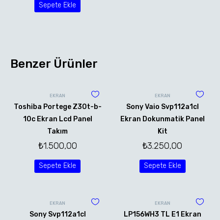
Sepete Ekle
Benzer Ürünler
EKRAN
EKRAN
Toshiba Portege Z30t-b-
Sony Vaio Svp112a1cl
10c Ekran Lcd Panel
Ekran Dokunmatik Panel
Takım
Kit
₺
1.500,00
₺
3.250,00
Sepete Ekle
Sepete Ekle
EKRAN
EKRAN
Sony Svp112a1cl
LP156WH3 TL E1 Ekran