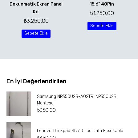
Dokunmatik Ekran Panel
15.6” 40Pin
Kit
₺
1.250,00
₺
3.250,00
Sepete Ekle
Sepete Ekle
En İyi Değerlendirilen
Samsung NP350U2B-A02TR, NP350U2B
Menteşe
₺
350,00
Lenovo Thinkpad SL510 Lcd Data Flex Kablo
₺
450,00