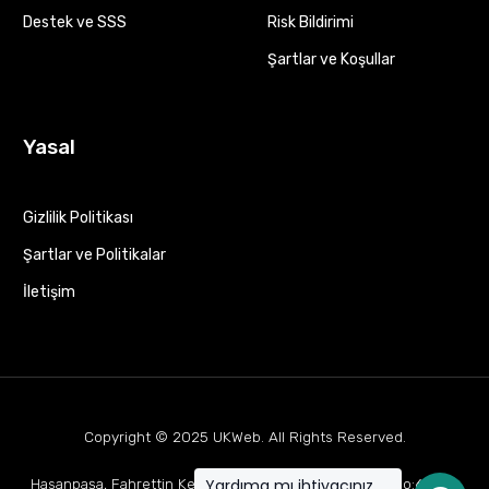
Destek ve SSS
Risk Bildirimi
Şartlar ve Koşullar
Yasal
Gizlilik Politikası
Şartlar ve Politikalar
İletişim
Copyright © 2025
UKWeb
. All Rights Reserved.
Yardıma mı ihtiyacınız
Hasanpaşa, Fahrettin Kerim Gökay Cd Mukaddes Apt No:63 D:1,