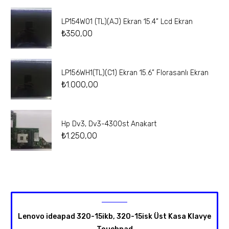
LP154W01 (TL)(AJ) Ekran 15.4” Lcd Ekran
₺
350,00
LP156WH1(TL)(C1) Ekran 15.6” Florasanlı Ekran
₺
1.000,00
Hp Dv3, Dv3-4300st Anakart
₺
1.250,00
Lenovo ideapad 320-15ikb, 320-15isk Üst Kasa Klavye