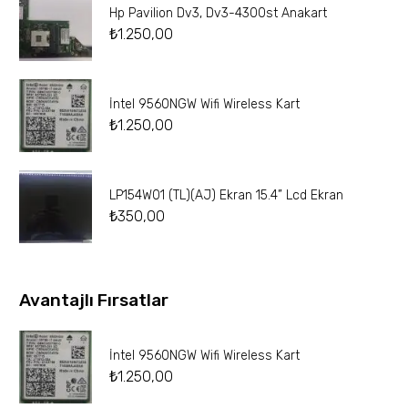
Hp Pavilion Dv3, Dv3-4300st Anakart
₺
1.250,00
İntel 9560NGW Wifi Wireless Kart
₺
1.250,00
LP154W01 (TL)(AJ) Ekran 15.4” Lcd Ekran
₺
350,00
Avantajlı Fırsatlar
İntel 9560NGW Wifi Wireless Kart
₺
1.250,00