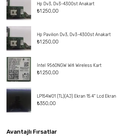
Hp Dv3, Dv3-4300st Anakart
₺
1.250,00
Hp Pavilion Dv3, Dv3-4300st Anakart
₺
1.250,00
İntel 9560NGW Wifi Wireless Kart
₺
1.250,00
LP154W01 (TL)(AJ) Ekran 15.4” Lcd Ekran
₺
350,00
Avantajlı Fırsatlar