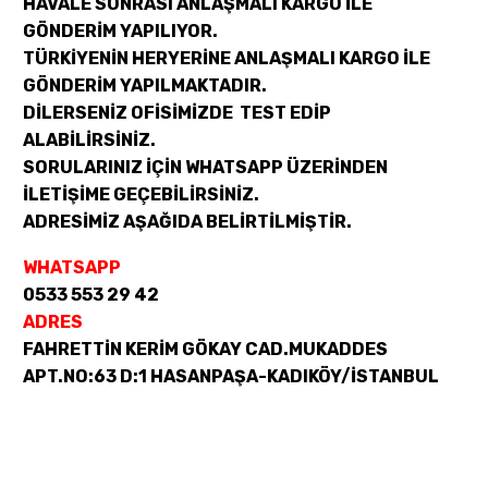
HAVALE SONRASI ANLAŞMALI KARGO İLE
GÖNDERİM YAPILIYOR.
TÜRKİYENİN HERYERİNE ANLAŞMALI KARGO İLE
GÖNDERİM YAPILMAKTADIR.
DİLERSENİZ OFİSİMİZDE TEST EDİP
ALABİLİRSİNİZ.
SORULARINIZ İÇİN WHATSAPP ÜZERİNDEN
İLETİŞİME GEÇEBİLİRSİNİZ.
ADRESİMİZ AŞAĞIDA BELİRTİLMİŞTİR.
WHATSAPP
0533 553 29 42
ADRES
FAHRETTİN KERİM GÖKAY CAD.MUKADDES
APT.NO:63 D:1 HASANPAŞA-KADIKÖY/İSTANBUL