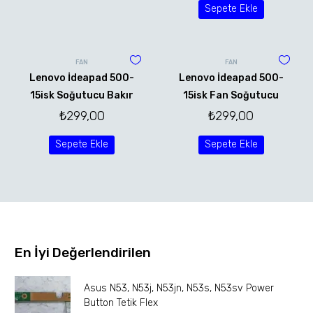
Sepete Ekle
FAN
FAN
Lenovo İdeapad 500-
Lenovo İdeapad 500-
15isk Soğutucu Bakır
15isk Fan Soğutucu
₺
299,00
₺
299,00
Sepete Ekle
Sepete Ekle
En İyi Değerlendirilen
Asus N53, N53j, N53jn, N53s, N53sv Power
Button Tetik Flex