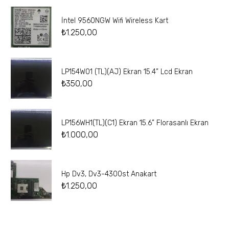
İntel 9560NGW Wifi Wireless Kart
₺
1.250,00
LP154W01 (TL)(AJ) Ekran 15.4” Lcd Ekran
₺
350,00
LP156WH1(TL)(C1) Ekran 15.6” Florasanlı Ekran
₺
1.000,00
Hp Dv3, Dv3-4300st Anakart
₺
1.250,00